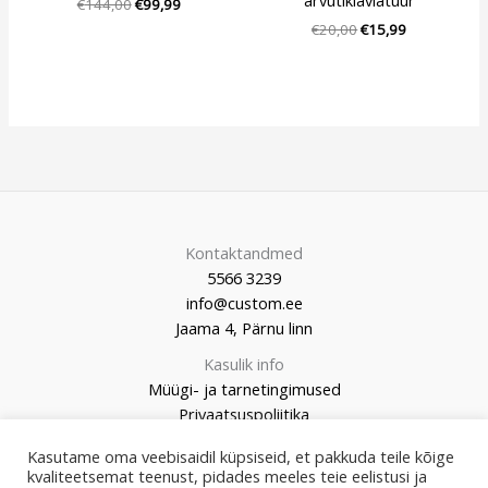
arvutiklaviatuur
€
144,00
€
99,99
€
20,00
€
15,99
Kontaktandmed
5566 3239
info@custom.ee
Jaama 4, Pärnu linn
Kasulik info
Müügi- ja tarnetingimused
Privaatsuspoliitika
Kasutame oma veebisaidil küpsiseid, et pakkuda teile kõige
kvaliteetsemat teenust, pidades meeles teie eelistusi ja