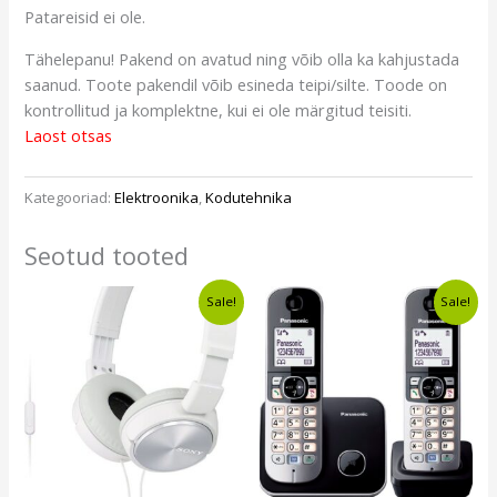
Patareisid ei ole.
Tähelepanu! Pakend on avatud ning võib olla ka kahjustada
saanud. Toote pakendil võib esineda teipi/silte. Toode on
kontrollitud ja komplektne, kui ei ole märgitud teisiti.
Laost otsas
Kategooriad:
Elektroonika
,
Kodutehnika
Seotud tooted
Algne
Current
Algne
Current
Sale!
Sale!
hind
price
hind
price
oli:
is:
oli:
is:
€13,50.
€10,49.
€42,24.
€35,49.