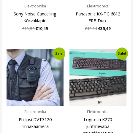
Elektroonika
Elektroonika
Sony Noise Cancelling
Panasonic KX-TG 6812
Kõrvaklapid
FRB Duo
€
13,50
€
10,49
€
42,24
€
35,49
Algne
Current
Algne
Current
Sale!
Sale!
hind
price
hind
price
oli:
is:
oli:
is:
€144,00.
€99,99.
€20,00.
€15,99.
Elektroonika
Elektroonika
Philipsi DVT3120
Logitech K270
rinnakaamera
juhtmevaba