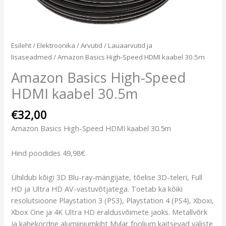
Esileht
/
Elektroonika
/
Arvutid
/
Lauaarvutid ja
lisaseadmed
/ Amazon Basics High-Speed HDMI kaabel 30.5m
Amazon Basics High-Speed
HDMI kaabel 30.5m
€
32,00
Amazon Basics High-Speed HDMI kaabel 30.5m
Hind poodides 49,98€
Ühildub kõigi 3D Blu-ray-mängijate, tõelise 3D-teleri, Full
HD ja Ultra HD AV-vastuvõtjatega. Toetab ka kõiki
resolutsioone Playstation 3 (PS3), Playstation 4 (PS4), Xboxi,
Xbox One ja 4K Ultra HD eraldusvõimete jaoks. Metallvõrk
ja kahekordne alumiiniumkiht Mylar foolium kaitsevad väliste