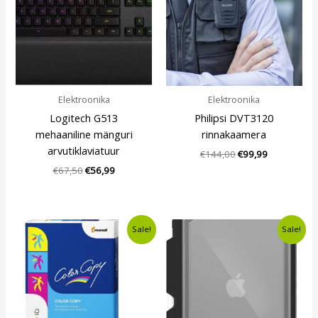
Elektroonika
Elektroonika
Logitech G513
Philipsi DVT3120
mehaaniline mänguri
rinnakaamera
arvutiklaviatuur
€
144,00
€
99,99
€
67,50
€
56,99
Algne
Current
Algne
Current
Sale!
Sale!
hind
price
hind
price
oli:
is:
oli:
is:
€6,60.
€5,99.
€27,90.
€14,99.