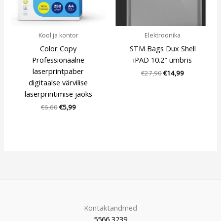
Kool ja kontor
Elektroonika
Color Copy
STM Bags Dux Shell
Professionaalne
iPAD 10.2″ ümbris
laserprintpaber
€
27,90
€
14,99
digitaalse värvilise
laserprintimise jaoks
€
6,60
€
5,99
Kontaktandmed
5566 3239