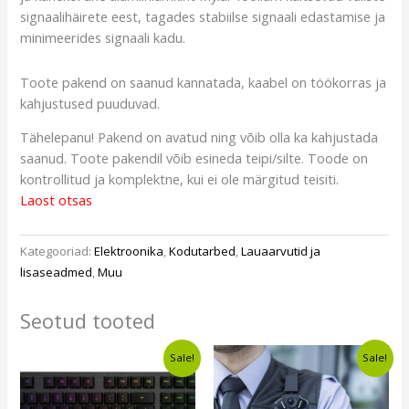
signaalihäirete eest, tagades stabiilse signaali edastamise ja
minimeerides signaali kadu.
Toote pakend on saanud kannatada, kaabel on töökorras ja
kahjustused puuduvad.
Tähelepanu! Pakend on avatud ning võib olla ka kahjustada
saanud. Toote pakendil võib esineda teipi/silte. Toode on
kontrollitud ja komplektne, kui ei ole märgitud teisiti.
Laost otsas
Kategooriad:
Elektroonika
,
Kodutarbed
,
Lauaarvutid ja
lisaseadmed
,
Muu
Seotud tooted
Algne
Current
Algne
Current
Sale!
Sale!
hind
price
hind
price
oli:
is:
oli:
is:
€67,50.
€56,99.
€144,00.
€99,99.