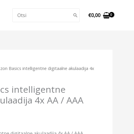
Search
€
0,00
for:
on Basics intelligentne digitaalne akulaadija 4x
s intelligentne
kulaadija 4x AA / AAA
ntne digitaalne akulaadija 4x AA / AAA