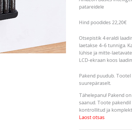
patareidele
Hind poodides 22,20€
Otsepistik 4 eraldi laa
laetakse 4–6 tunniga. Ka
lühise ja mitte-laetavat
LCD-ekraan koos laadimi
Pakend puudub. Tootel 
suurepäraselt.
Tähelepanu! Pakend on 
saanud. Toote pakendil 
kontrollitud ja komplektn
Laost otsas