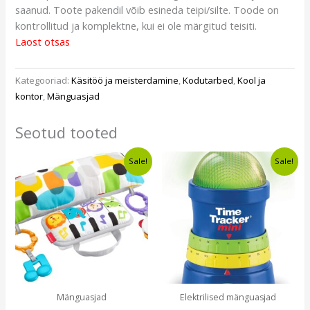
saanud. Toote pakendil võib esineda teipi/silte. Toode on
kontrollitud ja komplektne, kui ei ole märgitud teisiti.
Laost otsas
Kategooriad:
Käsitöö ja meisterdamine
,
Kodutarbed
,
Kool ja
kontor
,
Mänguasjad
Seotud tooted
Algne
Current
Algne
Current
Sale!
Sale!
hind
price
hind
price
oli:
is:
oli:
is:
€22,99.
€16,99.
€15,80.
€11,99.
Mänguasjad
Elektrilised mänguasjad