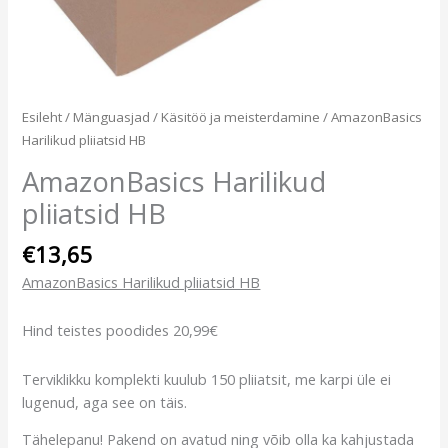
Esileht
/
Mänguasjad
/
Käsitöö ja meisterdamine
/ AmazonBasics
Harilikud pliiatsid HB
AmazonBasics Harilikud
pliiatsid HB
€
13,65
AmazonBasics Harilikud pliiatsid HB
Hind teistes poodides 20,99€
Terviklikku komplekti kuulub 150 pliiatsit, me karpi üle ei
lugenud, aga see on täis.
Tähelepanu! Pakend on avatud ning võib olla ka kahjustada