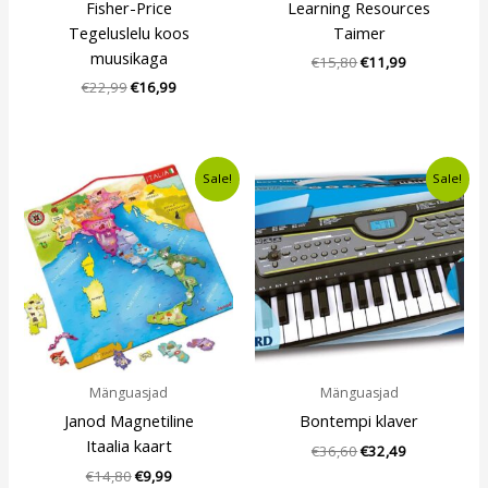
Fisher-Price
Learning Resources
Tegeluslelu koos
Taimer
muusikaga
€
15,80
€
11,99
€
22,99
€
16,99
Algne
Current
Algne
Current
Sale!
Sale!
hind
price
hind
price
oli:
is:
oli:
is:
€14,80.
€9,99.
€36,60.
€32,49.
Mänguasjad
Mänguasjad
Janod Magnetiline
Bontempi klaver
Itaalia kaart
€
36,60
€
32,49
€
14,80
€
9,99