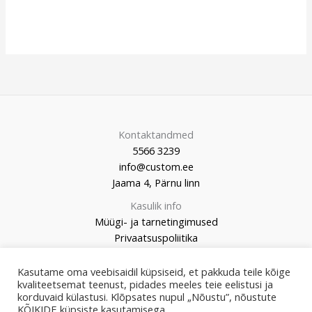
Kontaktandmed
5566 3239
info@custom.ee
Jaama 4, Pärnu linn
Kasulik info
Müügi- ja tarnetingimused
Privaatsuspoliitika
Kasutame oma veebisaidil küpsiseid, et pakkuda teile kõige
kvaliteetsemat teenust, pidades meeles teie eelistusi ja
korduvaid külastusi. Klõpsates nupul „Nõustu”, nõustute
© 2026 Custom Market
KÕIKIDE küpsiste kasutamisega.