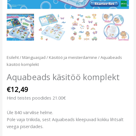
Esileht
/
Mänguasjad
/
Käsitöö ja meisterdamine
/ Aquabeads
käsitöö komplekt
Aquabeads käsitöö komplekt
€
12,49
Hind teistes poodides 21.00€
Üle 840 värvilise helme.
Pole vaja triikida, sest Aquabeads kleepuvad kokku lihtsalt
veega piserdades.