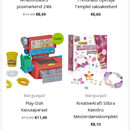
püsimarkerid 24tk
Templid saksakeelsed
€
11,49
€
8,49
€
6,66
Algne
Current
Sale!
hind
price
oli:
is:
€13,49.
€11,49.
Mänguasjad
Mänguasjad
Play-Doh
KreativeKraft Sõbra
Kassaaparaat
Käevõru
Meisterdamiskomplekt
€
13,49
€
11,49
€
8,10