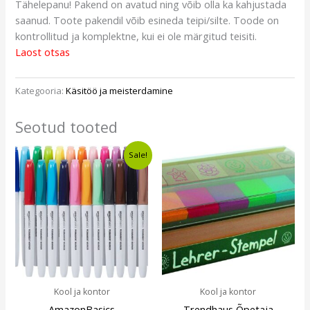
Tähelepanu! Pakend on avatud ning võib olla ka kahjustada
saanud. Toote pakendil võib esineda teipi/silte. Toode on
kontrollitud ja komplektne, kui ei ole märgitud teisiti.
Laost otsas
Kategooria:
Käsitöö ja meisterdamine
Seotud tooted
Algne
Current
Sale!
hind
price
oli:
is:
€11,49.
€8,49.
Kool ja kontor
Kool ja kontor
AmazonBasics
Trendhaus Õpetaja