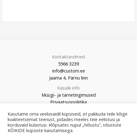
Kontaktandmed
5566 3239
info@custom.ee
Jaama 4, Pärnu linn
Kasulik info
Müügi- ja tarnetingimused
Privaatsuspoliitika
Kasutame oma veebisaidil küpsiseid, et pakkuda teile kõige
kvaliteetsemat teenust, pidades meeles teie eelistusi ja
korduvaid külastusi. Klõpsates nupul „Nõustu”, nõustute
KÕIKIDE küpsiste kasutamisega.
© 2026 Custom Market