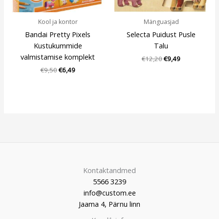
Kool ja kontor
Mänguasjad
Bandai Pretty Pixels
Selecta Puidust Pusle
Kustukummide
Talu
valmistamise komplekt
€
12,20
€
9,49
€
9,50
€
6,49
Kontaktandmed
5566 3239
info@custom.ee
Jaama 4, Pärnu linn