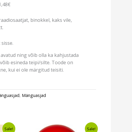
1,48€
adiosaatjat, binokkel, kaks vile,
t.
 sisse.
avatud ning võib olla ka kahjustada
võib esineda teipi/silte. Toode on
e, kui ei ole märgitud teisiti.
mänguasjad
,
Mänguasjad
t
Algne
Current
Sale!
Sale!
hind
price