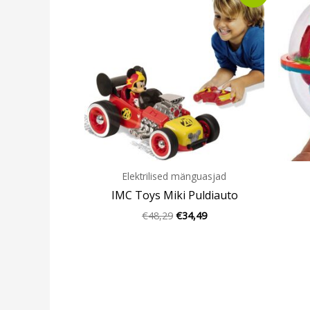
oli:
is:
€48,29.
€34,49.
Elektrilised mänguasjad
IMC Toys Miki Puldiauto
€
48,29
€
34,49