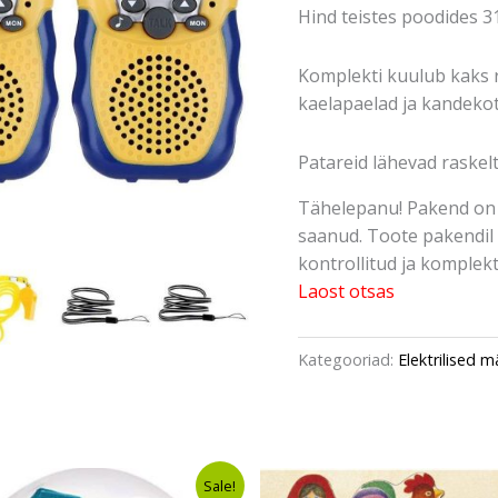
Hind teistes poodides 3
Komplekti kuulub kaks ra
kaelapaelad ja kandekot
Patareid lähevad raskelt
Tähelepanu! Pakend on 
saanud. Toote pakendil 
kontrollitud ja komplektn
Laost otsas
Kategooriad:
Elektrilised 
Algne
Current
Algne
Curren
Sale!
hind
price
hind
price