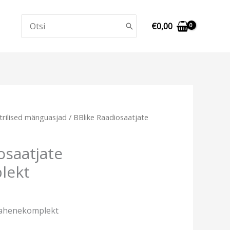
Search
€
0,00
for:
trilised mänguasjad
/ BBlike Raadiosaatjate
osaatjate
lekt
kahenekomplekt