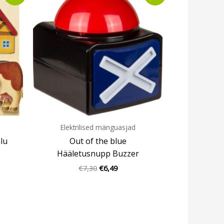
oli:
is:
€7,30.
€6,49.
Elektrilised mänguasjad
lu
Out of the blue
Hääletusnupp Buzzer
€
7,30
€
6,49