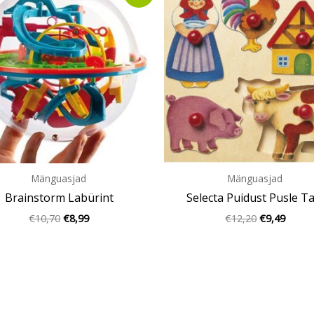
oli:
is:
oli:
is:
€10,70.
€8,99.
€12,20.
€9,49.
Mänguasjad
Mänguasjad
Brainstorm Labürint
Selecta Puidust Pusle Ta
€
10,70
€
8,99
€
12,20
€
9,49