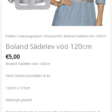
Esileht
/
Vabaaeg/Sport
/
Kostüümid
/ Boland Sädelev vöö 120cm
Boland Sädelev vöö 120cm
€
5,00
Boland Sädelev vöö 120cm
Hind teistes poodides 8,42
120cm x 5.5cm
Materjal: plastik
Originaalpakend on transpordil ja/või hoiustamisel läinud