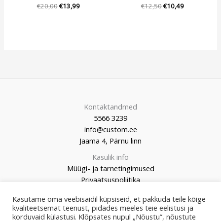
€
20,00
€
13,99
€
12,50
€
10,49
Kontaktandmed
5566 3239
info@custom.ee
Jaama 4, Pärnu linn
Kasulik info
Müügi- ja tarnetingimused
Privaatsuspoliitika
Kasutame oma veebisaidil küpsiseid, et pakkuda teile kõige
kvaliteetsemat teenust, pidades meeles teie eelistusi ja
korduvaid külastusi. Klõpsates nupul „Nõustu”, nõustute