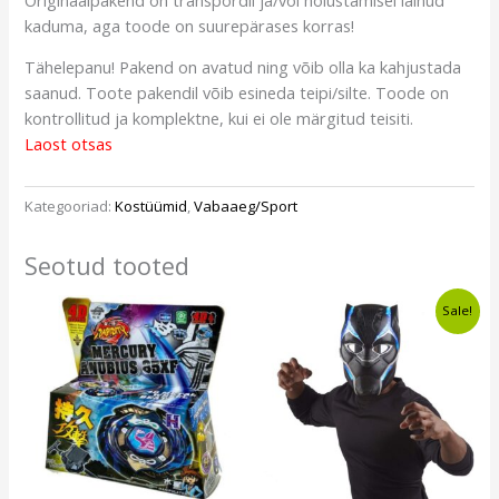
kaduma, aga toode on suurepärases korras!
Tähelepanu! Pakend on avatud ning võib olla ka kahjustada
saanud. Toote pakendil võib esineda teipi/silte. Toode on
kontrollitud ja komplektne, kui ei ole märgitud teisiti.
Laost otsas
Kategooriad:
Kostüümid
,
Vabaaeg/Sport
Seotud tooted
Algne
Current
Sale!
hind
price
oli:
is:
€79,00.
€75,49.