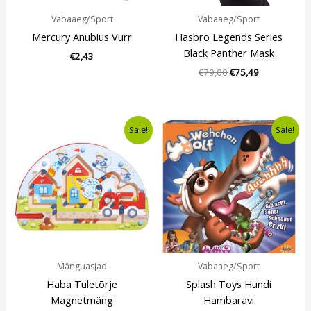
Vabaaeg/Sport
Vabaaeg/Sport
Mercury Anubius Vurr
Hasbro Legends Series
Black Panther Mask
€
2,43
€
79,00
€
75,49
Algne
Current
Algne
Current
Sale!
Sale!
hind
price
hind
price
oli:
is:
oli:
is:
€20,00.
€13,99.
€12,50.
€10,49.
Mänguasjad
Vabaaeg/Sport
Haba Tuletõrje
Splash Toys Hundi
Magnetmäng
Hambaravi