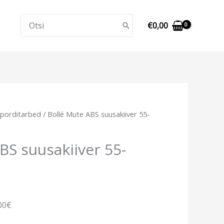
Search
€
0,00
for:
porditarbed
/ Bollé Mute ABS suusakiiver 55-
BS suusakiiver 55-
00€