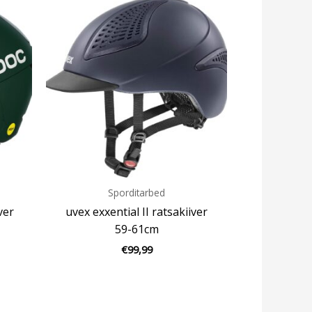
Sporditarbed
ver
uvex exxential II ratsakiiver
59-61cm
€
99,99