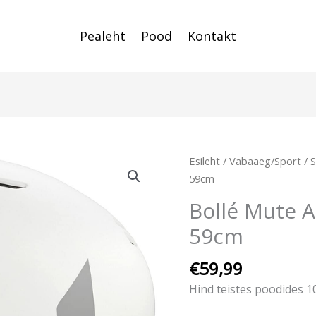
Pealeht
Pood
Kontakt
Esileht
/
Vabaaeg/Sport
/
S
59cm
Bollé Mute A
59cm
€
59,99
Hind teistes poodides 1