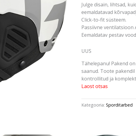
Julge disain, lihtsad, k
eemaldatavad kõrvapadja
Click-to-fit süsteem.
Passiivne ventilatsioon 
Eemaldatav pestav vood
UUS
Tähelepanu! Pakend on 
saanud. Toote pakendil 
kontrollitud ja komplektn
Laost otsas
Kategooria:
Sporditarbed