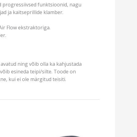
uid progressiivsed funktsioonid, nagu
d ja kaitseprillide klamber.
Air Flow ekstraktoriga.
er.
avatud ning võib olla ka kahjustada
võib esineda teipi/silte. Toode on
e, kui ei ole märgitud teisiti.