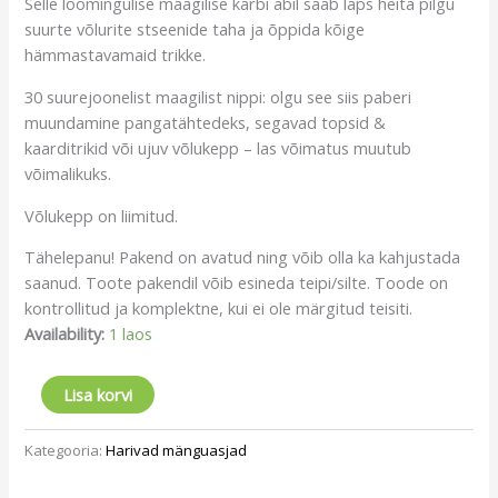
Selle
loomingulise
maagilise
karbi
abil
saab
laps
heita
pilgu
suurte
võlurite
stseenide
taha
ja
õppida
kõige
hämmastavamaid
trikke.
30
suurejoonelist
maagilist
nippi
:
olgu
see
siis
paberi
muundamine
pangatähtedeks
,
segavad
topsid
&
kaarditrikid või
ujuv
võlukepp
–
las
võimatus
muutub
võimalikuks.
Võlukepp on liimitud.
Tähelepanu! Pakend on avatud ning võib olla ka kahjustada
saanud. Toote pakendil võib esineda teipi/silte. Toode on
kontrollitud ja komplektne, kui ei ole märgitud teisiti.
Availability:
1 laos
Lisa korvi
Kategooria:
Harivad mänguasjad