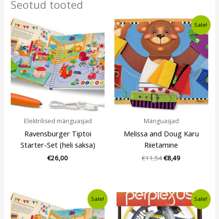
Seotud tooted
Algne
Current
Sale!
hind
price
oli:
is:
€11,54.
€8,49.
Elektrilised mänguasjad
Mänguasjad
Ravensburger Tiptoi
Melissa and Doug Karu
Starter-Set (heli saksa)
Riietamine
€
26,00
€
11,54
€
8,49
Algne
Current
Algne
Current
Sale!
Sale!
hind
price
hind
price
oli:
is:
oli:
is: