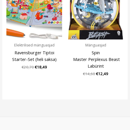
€20,70.
€18,49.
€14,60.
€12,49.
Elektrilised mänguasjad
Mänguasjad
Ravensburger Tiptoi
Spin
Starter-Set (heli saksa)
Master Perplexus Beast
Labürint
€
20,70
€
18,49
€
14,60
€
12,49