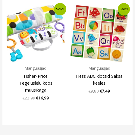
Algne
Current
Algne
Current
Sale!
Sale!
hind
price
hind
price
oli:
is:
oli:
is:
€22,99.
€16,99.
€9,80.
€7,49.
Mänguasjad
Mänguasjad
Fisher-Price
Hess ABC klotsid Saksa
Tegeluslelu koos
keeles
muusikaga
€
9,80
€
7,49
€
22,99
€
16,99