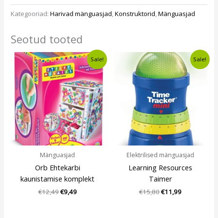
Kategooriad:
Harivad mänguasjad
,
Konstruktorid
,
Mänguasjad
Seotud tooted
Algne
Current
Algne
Current
Sale!
Sale!
hind
price
hind
price
oli:
is:
oli:
is:
€12,49.
€9,49.
€15,80.
€11,99.
Mänguasjad
Elektrilised mänguasjad
Orb Ehtekarbi
Learning Resources
kaunistamise komplekt
Taimer
€
12,49
€
9,49
€
15,80
€
11,99