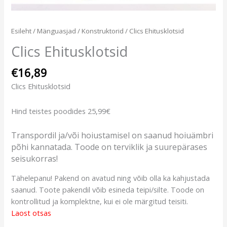
Esileht
/
Mänguasjad
/
Konstruktorid
/ Clics Ehitusklotsid
Clics Ehitusklotsid
€
16,89
Clics Ehitusklotsid
Hind teistes poodides 25,99€
Transpordil ja/või hoiustamisel on saanud hoiuämbri
põhi kannatada. Toode on terviklik ja suurepärases
seisukorras!
Tähelepanu! Pakend on avatud ning võib olla ka kahjustada
saanud. Toote pakendil võib esineda teipi/silte. Toode on
kontrollitud ja komplektne, kui ei ole märgitud teisiti.
Laost otsas