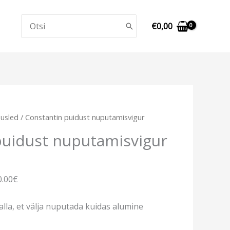
Search
€
0,00
for:
usled
/ Constantin puidust nuputamisvigur
puidust nuputamisvigur
0.00€
alla, et välja nuputada kuidas alumine