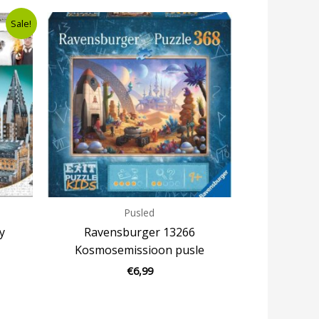
nt
Sale!
9.
Pusled
y
Ravensburger 13266
Kosmosemissioon pusle
€
6,99