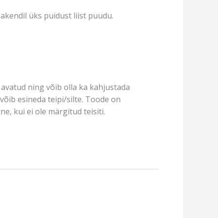
akendil üks puidust liist puudu.
avatud ning võib olla ka kahjustada
võib esineda teipi/silte. Toode on
e, kui ei ole märgitud teisiti.