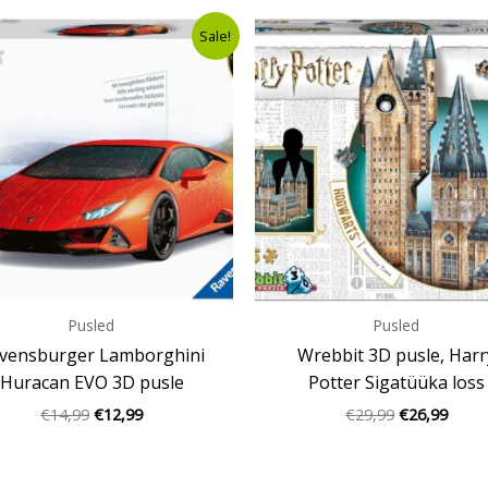
Algne
Current
Algne
Curre
Sale!
hind
price
hind
price
oli:
is:
oli:
is:
€14,99.
€12,99.
€29,99.
€26,9
Pusled
Pusled
vensburger Lamborghini
Wrebbit 3D pusle, Harr
Huracan EVO 3D pusle
Potter Sigatüüka loss
€
14,99
€
12,99
€
29,99
€
26,99