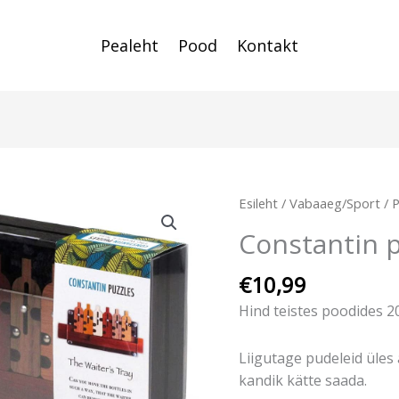
Pealeht
Pood
Kontakt
Constantin
Esileht
/
Vabaaeg/Sport
/
P
puidust
Constantin 
nuputamisvigur
kogus
€
10,99
Hind teistes poodides 2
Liigutage pudeleid üles 
kandik kätte saada.