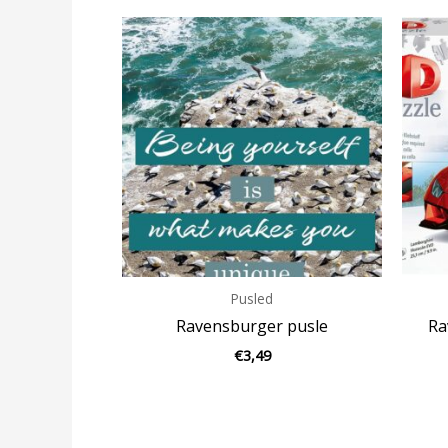
Pusled
Ravensburger pusle
Ra
€
3,49