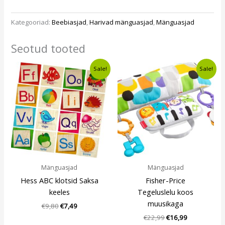
Kategooriad:
Beebiasjad
,
Harivad mänguasjad
,
Mänguasjad
Seotud tooted
Algne
Current
Algne
Current
Sale!
Sale!
hind
price
hind
price
oli:
is:
oli:
is:
€9,80.
€7,49.
€22,99.
€16,99.
Mänguasjad
Mänguasjad
Hess ABC klotsid Saksa
Fisher-Price
keeles
Tegeluslelu koos
muusikaga
€
9,80
€
7,49
€
22,99
€
16,99