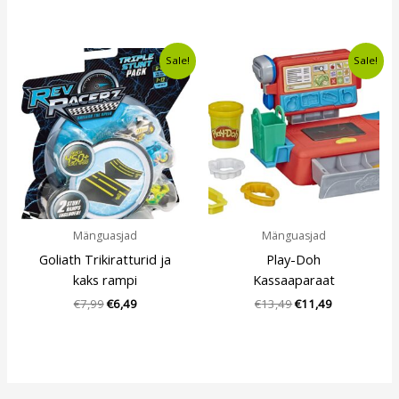
Algne
Current
Algne
Current
Sale!
Sale!
hind
price
hind
price
oli:
is:
oli:
is:
€7,99.
€6,49.
€13,49.
€11,49.
Mänguasjad
Mänguasjad
Goliath Trikiratturid ja
Play-Doh
kaks rampi
Kassaaparaat
€
7,99
€
6,49
€
13,49
€
11,49