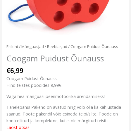
Esileht
/
Mänguasjad
/
Beebiasjad
/ Coogam Puidust Õunauss
Coogam Puidust Õunauss
€
6,99
Coogam Puidust Õunauss
Hind teistes poodides 9,99€
Väga hea mänguasi peenmotoorika arendamiseks!
Tähelepanu! Pakend on avatud ning võib olla ka kahjustada
saanud. Toote pakendil võib esineda teipi/silte. Toode on
kontrollitud ja komplektne, kui ei ole märgitud teisiti.
Laost otsas