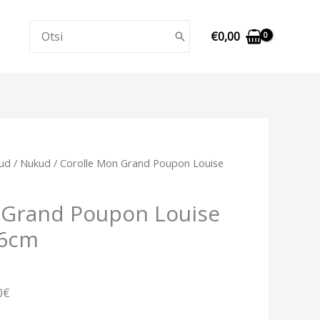
Search
€
0,00
for:
urrent
ud
/
Nukud
/ Corolle Mon Grand Poupon Louise
ice
:
 Grand Poupon Louise
25,99.
36cm
0€