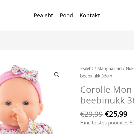
Pealeht
Pood
Kontakt
Algne
C
Corolle
Esileht
/
Mänguasjad
/
Nuk
hind
pr
Mon
beebinukk 36cm
oli:
is
Grand
Corolle Mon
€29,99.
€
Poupon
beebinukk 
Louise
beebinukk
€
29,99
€
25,99
36cm
kogus
Hind teistes poodides 5