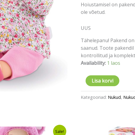
Hoiustamisel on pakend 
ole võetud.
UUS
Tähelepanu! Pakend on 
saanud. Toote pakendil 
kontrollitud ja komplektn
Availability:
1 laos
Lisa korvi
Kategooriad:
Nukud
,
Nuku
Algne
Current
Sale!
hind
price