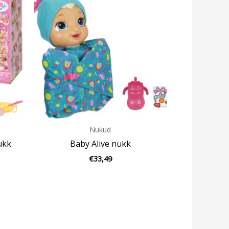
Nukud
ukk
Baby Alive nukk
€
33,49