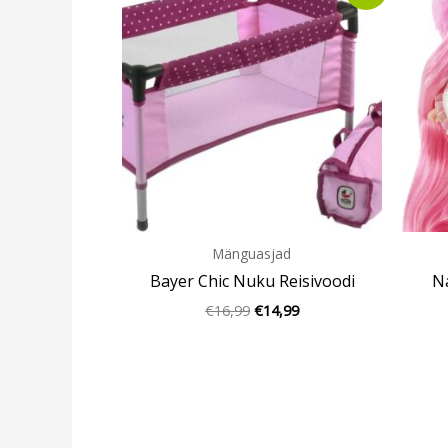
oli:
is:
€16,99.
€14,99.
Mänguasjad
Bayer Chic Nuku Reisivoodi
Na
€
16,99
€
14,99