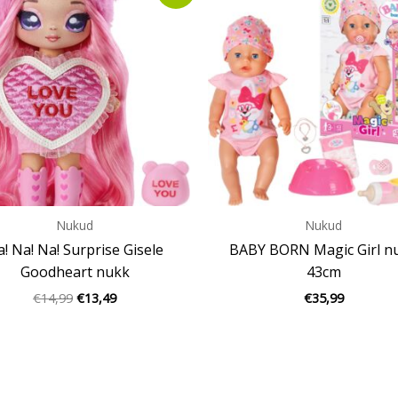
oli:
is:
€14,99.
€13,49.
Nukud
Nukud
! Na! Na! Surprise Gisele
BABY BORN Magic Girl n
Goodheart nukk
43cm
€
14,99
€
13,49
€
35,99