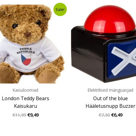
Algne
Current
Algne
Curren
Sale!
hind
price
hind
price
oli:
is:
oli:
is:
€11,99.
€9,49.
€7,30.
€6,49.
Kaisuloomad
Elektrilised mänguasjad
London Teddy Bears
Out of the blue
Kaisukaru
Hääletusnupp Buzzer
€
11,99
€
9,49
€
7,30
€
6,49