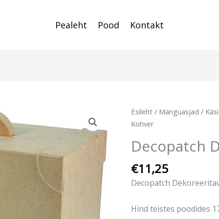
Pealeht
Pood
Kontakt
Esileht
/
Mänguasjad
/
Käs
Kohver
Decopatch D
€
11,25
Decopatch Dekoreerita
Hind teistes poodides 1