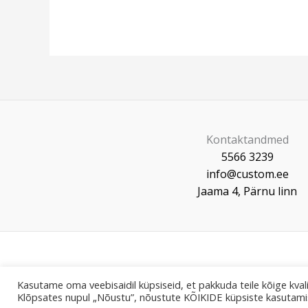
Kontaktandmed
5566 3239
info@custom.ee
Jaama 4, Pärnu linn
Kasutame oma veebisaidil küpsiseid, et pakkuda teile kõige kvali
Klõpsates nupul „Nõustu”, nõustute KÕIKIDE küpsiste kasutami