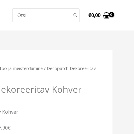
Search
€
0,00
for:
itöö ja meisterdamine
/ Decopatch Dekoreeritav
ekoreeritav Kohver
v Kohver
7,90€