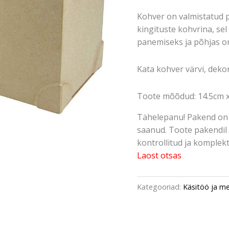
Kohver on valmistatud 
kingituste kohvrina, se
panemiseks ja põhjas o
Kata kohver värvi, deko
Toote mõõdud: 14.5cm x
Tähelepanu! Pakend on 
saanud. Toote pakendil 
kontrollitud ja komplektn
Laost otsas
Kategooriad:
Käsitöö ja m