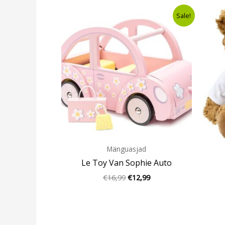
Algne
Current
Sale!
hind
price
oli:
is:
€16,99.
€12,99.
Mänguasjad
Le Toy Van Sophie Auto
€
16,99
€
12,99