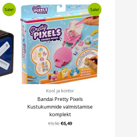
t
Algne
Current
Sale!
Sale!
hind
price
oli:
is:
€9,50.
€6,49.
Kool ja kontor
Bandai Pretty Pixels
Kustukummide valmistamise
komplekt
€
9,50
€
6,49