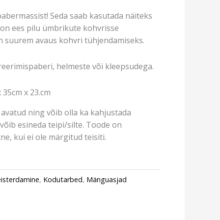
pabermassist! Seda saab kasutada näiteks
l on ees pilu ümbrikute kohvrisse
n suurem avaus kohvri tühjendamiseks.
reerimispaberi, helmeste või kleepsudega.
 35cm x 23.cm
avatud ning võib olla ka kahjustada
võib esineda teipi/silte. Toode on
e, kui ei ole märgitud teisiti.
eisterdamine
,
Kodutarbed
,
Mänguasjad