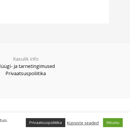
Kasulik info
üügi- ja tarnetingimused
Privaatsuspoliitika
usi.
Küpsiste seaded
Privaatsuspoliitika
Nõustu