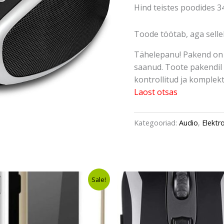
Hind teistes poodides 3
Toode töötab, aga sellel
Tähelepanu! Pakend on 
saanud. Toote pakendil 
kontrollitud ja komplektn
Laost otsas
Kategooriad:
Audio
,
Elektr
Algne
Current
Algne
Curre
Sale!
hind
price
hind
price
oli:
is:
oli:
is:
€9,30.
€6,99.
€40,00.
€33,4