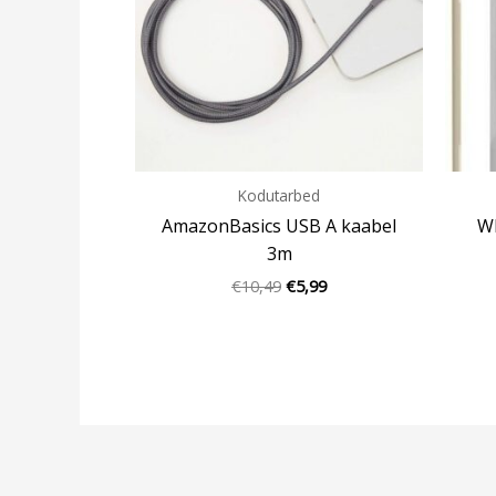
Kodutarbed
AmazonBasics USB A kaabel
Wh
3m
€
10,49
€
5,99