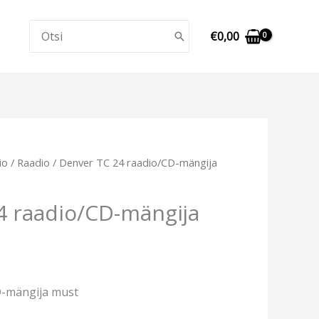
Search
€
0,00
for:
io
/
Raadio
/ Denver TC 24 raadio/CD-mängija
4 raadio/CD-mängija
D-mängija must