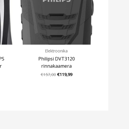
Elektroonika
PS
Philipsi DVT3120
r
rinnakaamera
€
157,00
€
119,99