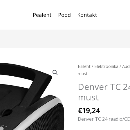
Pealeht
Pood
Kontakt
Esileht
/
Elektroonika
/
Aud
must
Denver TC 2
must
€
19,24
Denver TC 24 raadio/C