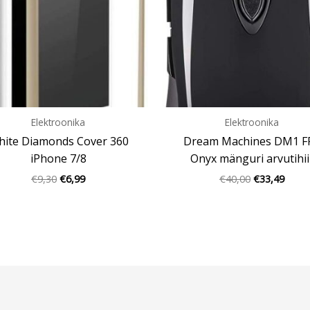
Elektroonika
Elektroonika
ite Diamonds Cover 360
Dream Machines DM1 F
iPhone 7/8
Onyx mänguri arvutihii
€
9,30
€
6,99
€
40,00
€
33,49