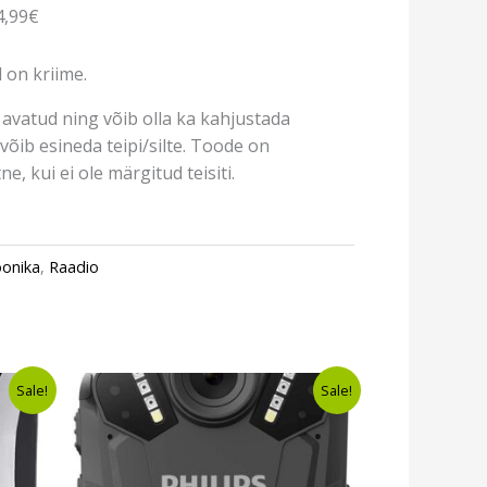
4,99€
 on kriime.
avatud ning võib olla ka kahjustada
võib esineda teipi/silte. Toode on
e, kui ei ole märgitud teisiti.
oonika
,
Raadio
nt
Algne
Current
Sale!
Sale!
hind
price
oli:
is:
9.
€157,00.
€119,99.