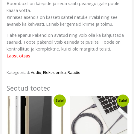
Boomboxil on käepide ja seda saab peaaegu igale poole
kaasa võtta.
Kinnises asendis on kasseti sahtel natuke irvakil ning see
avaneb ka kehvasti. Esineb kergemaid kriime ja tolmu.
Tähelepanu! Pakend on avatud ning võib olla ka kahjustada
saanud. Toote pakendil võib esineda teipi/silte. Toode on
kontrollitud ja komplektne, kui ei ole märgitud teisiti.
Laost otsas
Kategooriad:
Audio
,
Elektroonika
,
Raadio
Seotud tooted
Algne
Current
Algne
Current
Sale!
Sale!
hind
price
hind
price
oli:
is:
oli:
is:
€9,30.
€6,99.
€10,49.
€5,99.