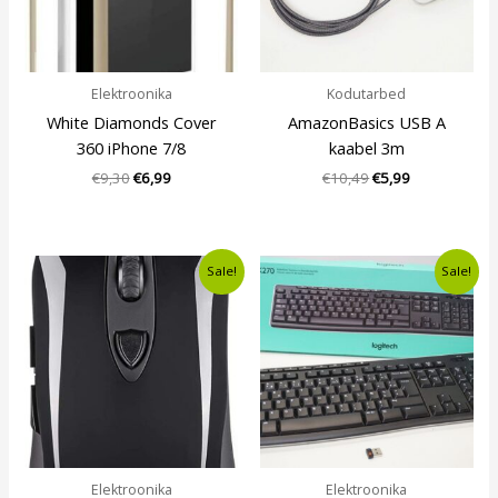
Elektroonika
Kodutarbed
White Diamonds Cover
AmazonBasics USB A
360 iPhone 7/8
kaabel 3m
€
9,30
€
6,99
€
10,49
€
5,99
Algne
Current
Algne
Current
Sale!
Sale!
hind
price
hind
price
oli:
is:
oli:
is:
€40,00.
€33,49.
€20,00.
€15,99.
Elektroonika
Elektroonika