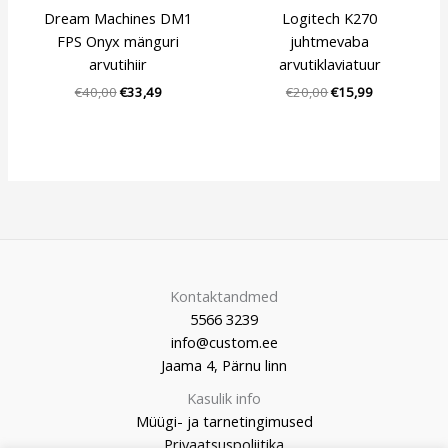
Dream Machines DM1
Logitech K270
FPS Onyx mänguri
juhtmevaba
arvutihiir
arvutiklaviatuur
€
40,00
€
33,49
€
20,00
€
15,99
Kontaktandmed
5566 3239
info@custom.ee
Jaama 4, Pärnu linn
Kasulik info
Müügi- ja tarnetingimused
Privaatsuspoliitika