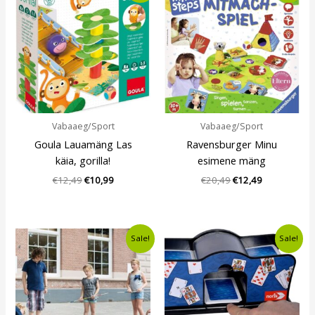
oli:
is:
oli:
is:
€12,49.
€10,99.
€20,49.
€12,49.
Vabaaeg/Sport
Vabaaeg/Sport
Goula Lauamäng Las
Ravensburger Minu
käia, gorilla!
esimene mäng
€
12,49
€
10,99
€
20,49
€
12,49
Algne
Current
Algne
Current
Sale!
Sale!
hind
price
hind
price
oli:
is:
oli:
is:
€10,79.
€9,49.
€11,60.
€9,49.