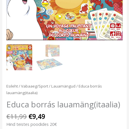
Esileht
/
Vabaaeg/Sport
/
Lauamängud
/ Educa borrás
lauamäng(itaalia)
Educa borrás lauamäng(itaalia)
€
11,99
€
9,49
Hind teistes poodides 20€