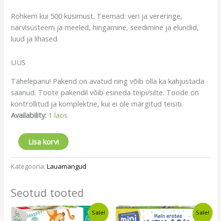
Rohkem kui 500 küsimust. Teemad: veri ja vereringe,
närvisüsteem ja meeled, hingamine, seedimine ja elundid,
luud ja lihased.
UUS
Tähelepanu! Pakend on avatud ning võib olla ka kahjustada
saanud. Toote pakendil võib esineda teipi/silte. Toode on
kontrollitud ja komplektne, kui ei ole märgitud teisiti.
Availability:
1 laos
Lisa korvi
Kategooria:
Lauamängud
Seotud tooted
Algne
Current
Algne
Current
Sale!
Sale!
hind
price
hind
price