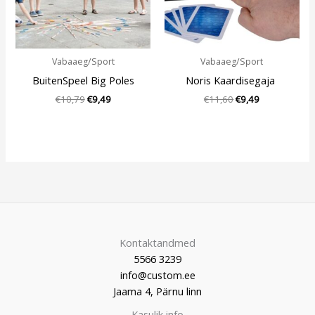
Vabaaeg/Sport
Vabaaeg/Sport
BuitenSpeel Big Poles
Noris Kaardisegaja
€
10,79
€
9,49
€
11,60
€
9,49
Kontaktandmed
5566 3239
info@custom.ee
Jaama 4, Pärnu linn
Kasulik info