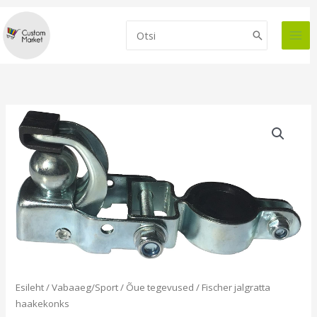
Skip
to
Search
content
for:
Esileht
/
Vabaaeg/Sport
/
Õue tegevused
/ Fischer jalgratta
haakekonks