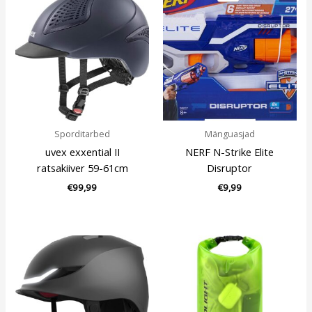
Sporditarbed
Mänguasjad
uvex exxential II
NERF N-Strike Elite
ratsakiiver 59-61cm
Disruptor
€
99,99
€
9,99