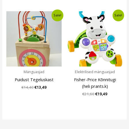
Algne
Current
Algne
Current
Sale!
Sale!
hind
price
hind
price
oli:
is:
oli:
is:
€14,40.
€13,49.
€21,60.
€19,49.
Mänguasjad
Elektrilised mänguasjad
Puidust Tegeluskast
Fisher-Price Kõnnitugi
(heli prants.k)
€
14,40
€
13,49
€
21,60
€
19,49