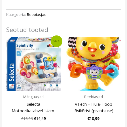
Kategooria:
Beebiasjad
Seotud tooted
Algne
Current
Sale!
hind
price
oli:
is:
€16,39.
€14,49.
Mänguasjad
Beebiasjad
Selecta
VTech – Hula-Hoop
Motoorikatahvel 14cm
lõvikõristi(prantsuse)
€
16,39
€
14,49
€
10,99