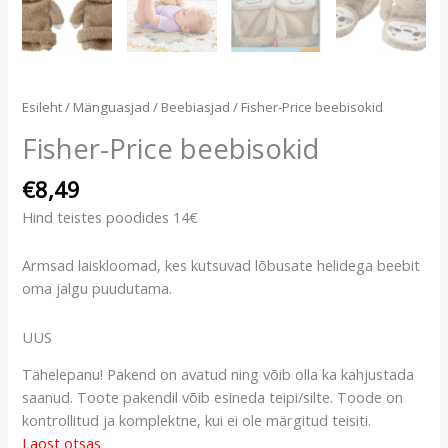
Esileht
/
Mänguasjad
/
Beebiasjad
/ Fisher-Price beebisokid
Fisher-Price beebisokid
€
8,49
Hind teistes poodides 14€
Armsad laiskloomad, kes kutsuvad lõbusate helidega beebit
oma jalgu puudutama.
UUS
Tähelepanu! Pakend on avatud ning võib olla ka kahjustada
saanud. Toote pakendil võib esineda teipi/silte. Toode on
kontrollitud ja komplektne, kui ei ole märgitud teisiti.
Laost otsas