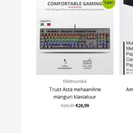
Sale!
hind
price
oli:
is:
€29,99.
€26,99.
Elektroonika
Trust Asta mehaaniline
Am
mänguri klaviatuur
€
29,99
€
26,99