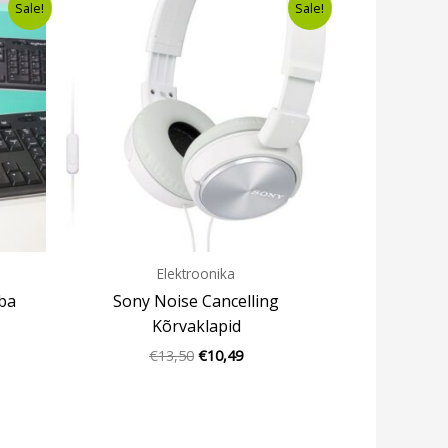
Sale!
Sale!
hind
price
oli:
is:
9.
€13,50.
€10,49.
Elektroonika
ba
Sony Noise Cancelling
Kõrvaklapid
€
13,50
€
10,49