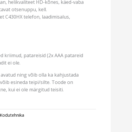
an, helikvaliteet HD-kõnes, käed-vaba
tavat otsenuppu, kell.
t C430HX telefon, laadimisalus,
d kriimud, patareisid (2x AAA patareid
it ei ole.
avatud ning võib olla ka kahjustada
võib esineda teipi/silte. Toode on
e, kui ei ole märgitud teisiti.
Kodutehnika