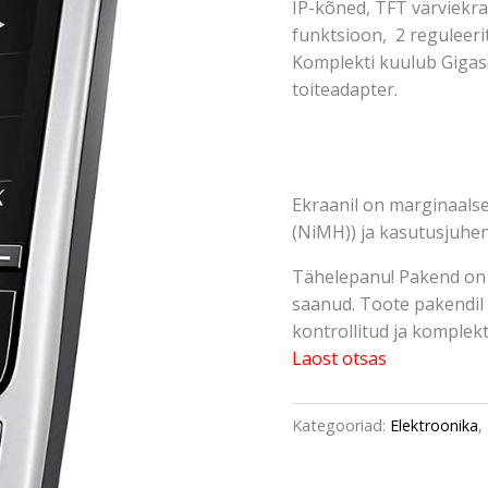
IP-kõned, TFT värviekra
funktsioon, 2 reguleeri
Komplekti kuulub Gigase
toiteadapter.
Ekraanil on marginaalse
(NiMH)) ja kasutusjuhend
Tähelepanu! Pakend on 
saanud. Toote pakendil 
kontrollitud ja komplektn
Laost otsas
Kategooriad:
Elektroonika
,