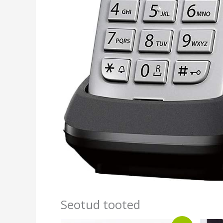
Seotud tooted
Algne
Current