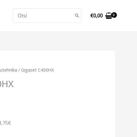
Search
€
0,00
for:
utehnika
/ Gigaset C430HX
0HX
8,75€