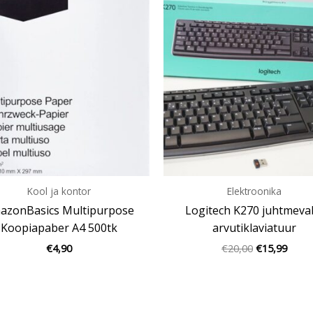
hind
price
oli:
is:
€20,00.
€15,9
Kool ja kontor
Elektroonika
azonBasics Multipurpose
Logitech K270 juhtmeva
Koopiapaber A4 500tk
arvutiklaviatuur
€
4,90
€
20,00
€
15,99