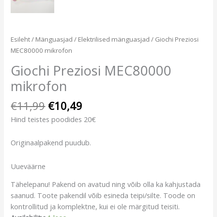
Esileht
/
Mänguasjad
/
Elektrilised mänguasjad
/ Giochi Preziosi
MEC80000 mikrofon
Giochi Preziosi MEC80000
mikrofon
€
11,99
€
10,49
Hind teistes poodides 20€
Originaalpakend puudub.
Uueväärne
Tähelepanu! Pakend on avatud ning võib olla ka kahjustada
saanud. Toote pakendil võib esineda teipi/silte. Toode on
kontrollitud ja komplektne, kui ei ole märgitud teisiti.