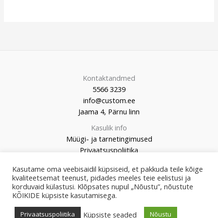
Kontaktandmed
5566 3239
info@custom.ee
Jaama 4, Pärnu linn
Kasulik info
Müügi- ja tarnetingimused
Privaatsuspoliitika
Kasutame oma veebisaidil küpsiseid, et pakkuda teile kõige
kvaliteetsemat teenust, pidades meeles teie eelistusi ja
korduvaid külastusi. Klõpsates nupul „Nõustu”, nõustute
KÕIKIDE küpsiste kasutamisega.
© 2026 Custom Market
Küpsiste seaded
Privaatsuspoliitika
Nõustu