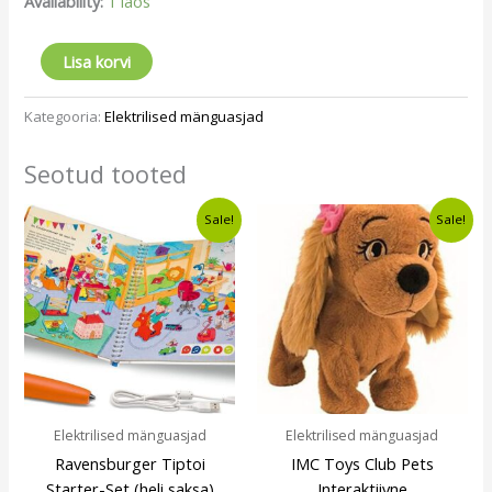
Availability:
1 laos
Lisa korvi
Kategooria:
Elektrilised mänguasjad
Seotud tooted
Algne
Current
Algne
Current
Sale!
Sale!
hind
price
hind
price
oli:
is:
oli:
is:
€23,00.
€19,49.
€31,00.
€24,49.
Elektrilised mänguasjad
Elektrilised mänguasjad
Ravensburger Tiptoi
IMC Toys Club Pets
Starter-Set (heli saksa)
Interaktiivne