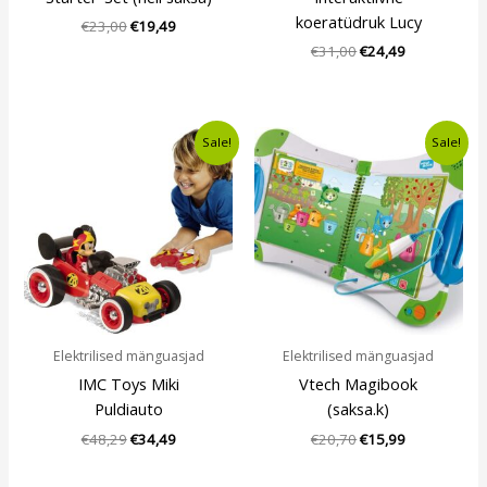
koeratüdruk Lucy
€
23,00
€
19,49
€
31,00
€
24,49
Algne
Current
Algne
Current
Sale!
Sale!
hind
price
hind
price
oli:
is:
oli:
is:
€48,29.
€34,49.
€20,70.
€15,99.
Elektrilised mänguasjad
Elektrilised mänguasjad
IMC Toys Miki
Vtech Magibook
Puldiauto
(saksa.k)
€
48,29
€
34,49
€
20,70
€
15,99