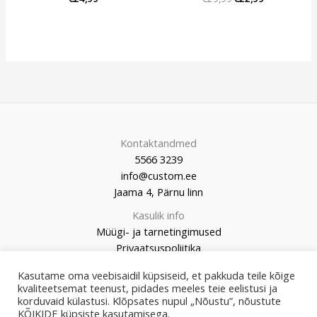
Kontaktandmed
5566 3239
info@custom.ee
Jaama 4, Pärnu linn
Kasulik info
Müügi- ja tarnetingimused
Privaatsuspoliitika
Kasutame oma veebisaidil küpsiseid, et pakkuda teile kõige
kvaliteetsemat teenust, pidades meeles teie eelistusi ja
korduvaid külastusi. Klõpsates nupul „Nõustu”, nõustute
KÕIKIDE küpsiste kasutamisega.