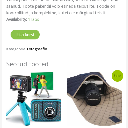
saanud. Toote pakendil võib esineda teipi/silte. Toode on
kontrollitud ja komplektne, kui ei ole märgitud teisiti.
Availability:
1 laos
Lisa korvi
Kategooria:
Fotograafia
Seotud tooted
Algne
Current
Sale!
hind
price
oli:
is:
€17,60.
€13,49.