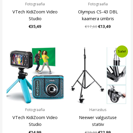
Fotograafia
Fotograafia
VTech KidiZoom Video
Olympus CS-43 DBL
Studio
kaamera ümbris
€
35,49
€
17,60
€
13,49
Algne
Current
Sale!
hind
price
oli:
is:
€29,99.
€22,99.
Fotograafia
Harrastus
VTech KidiZoom Video
Neewer valgustuse
Studio
statiiv
€
24,99
€
29,99
€
22,99