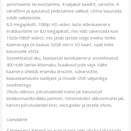
automaatne teravustamine, 4 naljakat kaadrit, sarivõte, 4
värvifiltrit ja ajastatud pildistamise valikud. Lihtne kasutada,
sobib väikelastele.
8,0 megapikslit, 1080p HD-video: laste videokaamera
eraldusvõime on 8,0 megapikslit, mis võib salvestada kuni
1920x1080P videot, mis jätab lastele selge imelise hetke.
Kaameraga on kaasas 32GB micro SD kaart, saab kohe
kasutusele võtta.
Sisseehitatud aku, taaslaetav lastekaamera: sisseehitatud
400 mAh laetav liitiumaku, lisaakusid pole vaja. Väike
kaamera ühildub enamiku arvutite, sülearvutite,
kaasaskantavate laadijate ja muude USB-väljundiga
seadmetega.
Ohutu silikoon, põrutuskindel materjal: kasutatud
keskkonnasõbralikku pehmet, mittetoksilist silikoonmaterjali,
kaitsev põrutuskindel kest, vastupidav ja lastele ohutu.
Uueväärne
Tähelepanu! Pakend on avatud ning võib olla ka kahjustada