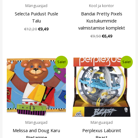
Mänguasjad
Kool ja kontor
Selecta Puidust Pusle
Bandai Pretty Pixels
Talu
Kustukummide
valmistamise komplekt
€
12,20
€
9,49
€
9,50
€
6,49
Algne
Current
Algne
Current
Sale!
Sale!
hind
price
hind
price
oli:
is:
oli:
is:
€11,54.
€8,49.
€13,10.
€11,49.
Mänguasjad
Mänguasjad
Melissa and Doug Karu
Perplexus Labürint
Riietamine
Beast