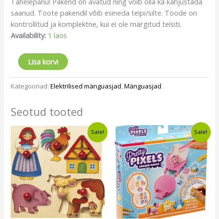
Tähelepanu! Pakend on avatud ning võib olla ka kahjustada
saanud. Toote pakendil võib esineda teipi/silte. Toode on
kontrollitud ja komplektne, kui ei ole märgitud teisiti.
Availability:
1 laos
Lisa korvi
Kategooriad:
Elektrilised mänguasjad
,
Mänguasjad
Seotud tooted
Algne
Current
Algne
Current
Sale!
Sale!
hind
price
hind
price
oli:
is:
oli:
is:
€12,20.
€9,49.
€9,50.
€6,49.