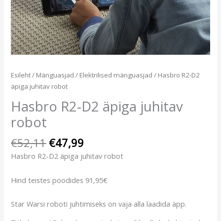
Esileht
/
Mänguasjad
/
Elektrilised mänguasjad
/ Hasbro R2-D2
äpiga juhitav robot
Hasbro R2-D2 äpiga juhitav
robot
€
52,11
€
47,99
Hasbro R2-D2 äpiga juhitav robot
Hind teistes poodides 91,95€
Star Warsi roboti juhtimiseks on vaja alla laadida äpp.