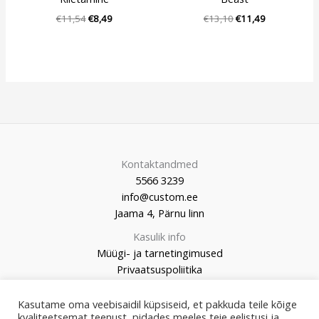
€
11,54
€
8,49
€
13,10
€
11,49
Kontaktandmed
5566 3239
info@custom.ee
Jaama 4, Pärnu linn
Kasulik info
Müügi- ja tarnetingimused
Privaatsuspoliitika
Kasutame oma veebisaidil küpsiseid, et pakkuda teile kõige
kvaliteetsemat teenust, pidades meeles teie eelistusi ja