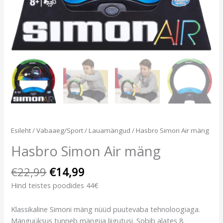
Esileht
/
Vabaaeg/Sport
/
Lauamängud
/ Hasbro Simon Air mäng
Hasbro Simon Air mäng
€
22,99
€
14,99
Hind teistes poodides 44€
Klassikaline Simoni mäng nüüd puutevaba tehnoloogiaga.
Mänguüksus tunneb mängija liigutusi. Sobib alates 8