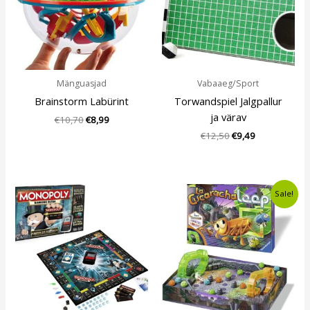
Mänguasjad
Vabaaeg/Sport
Brainstorm Labürint
Torwandspiel Jalgpallur
ja värav
€
10,70
€
8,99
€
12,50
€
9,49
Algne
Current
Sale!
hind
price
oli:
is:
€26,99.
€20,99.