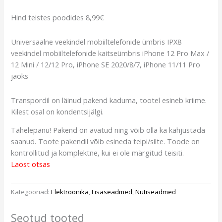
Hind teistes poodides 8,99€
Universaalne veekindel mobiiltelefonide ümbris IPX8
veekindel mobiiltelefonide kaitseümbris iPhone 12 Pro Max /
12 Mini / 12/12 Pro, iPhone SE 2020/8/7, iPhone 11/11 Pro
jaoks
Transpordil on läinud pakend kaduma, tootel esineb kriime.
Kilest osal on kondentsijälgi.
Tähelepanu! Pakend on avatud ning võib olla ka kahjustada
saanud. Toote pakendil võib esineda teipi/silte. Toode on
kontrollitud ja komplektne, kui ei ole märgitud teisiti.
Laost otsas
Kategooriad:
Elektroonika
,
Lisaseadmed
,
Nutiseadmed
Seotud tooted