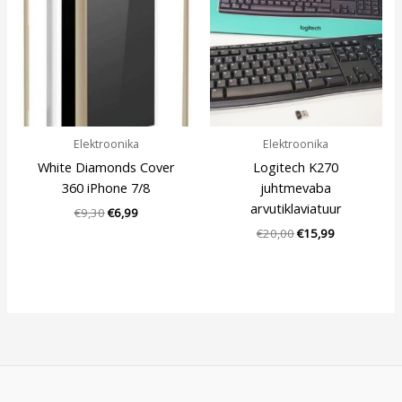
€9,30.
€6,99.
€20,00.
€15,99.
Elektroonika
Elektroonika
White Diamonds Cover
Logitech K270
360 iPhone 7/8
juhtmevaba
arvutiklaviatuur
€
9,30
€
6,99
€
20,00
€
15,99