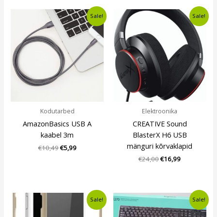
Algne
Current
Algne
Current
Sale!
Sale!
hind
price
hind
price
oli:
is:
oli:
is:
€10,49.
€5,99.
€24,00.
€16,99.
Kodutarbed
Elektroonika
AmazonBasics USB A
CREATIVE Sound
kaabel 3m
BlasterX H6 USB
mänguri kõrvaklapid
€
10,49
€
5,99
€
24,00
€
16,99
Algne
Current
Algne
Current
Sale!
Sale!
hind
price
hind
price
oli:
is:
oli:
is: