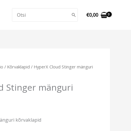
Search
€
0,00
for:
io
/
Kõrvaklapid
/ HyperX Cloud Stinger mänguri
d Stinger mänguri
änguri kõrvaklapid