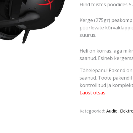
Hind teistes poodides 5
Kerge (275gr) peakompl
pöörlevate kõrvaklappi
suurus.
Heli on korras, aga mikr
saanud. Esineb kergema
Tähelepanu! Pakend on 
saanud. Toote pakendil 
kontrollitud ja komplektn
Laost otsas
Kategooriad:
Audio
,
Elektr