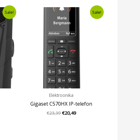
ent
Algne
Current
Sale!
Sale!
e
hind
price
oli:
is:
,99.
€23,39.
€20,49.
Elektroonika
Gigaset C570HX IP-telefon
€
23,39
€
20,49