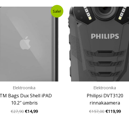
Algne
Current
Algne
Curr
Sale!
hind
price
hind
pric
oli:
is:
oli:
is:
€27,90.
€14,99.
€157,00.
€119
Elektroonika
Elektroonika
TM Bags Dux Shell iPAD
Philipsi DVT3120
10.2″ ümbris
rinnakaamera
€
27,90
€
14,99
€
157,00
€
119,99