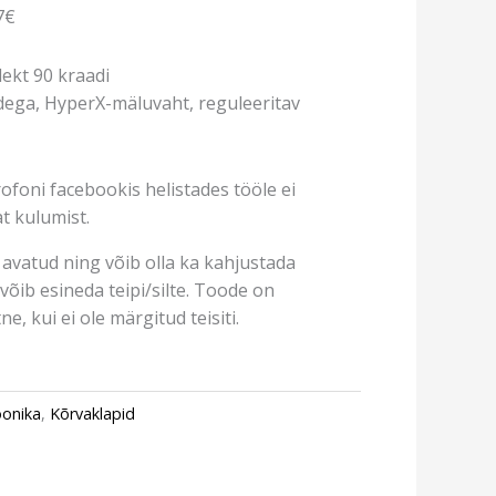
7€
ekt 90 kraadi
dega, HyperX-mäluvaht, reguleeritav
ofoni facebookis helistades tööle ei
t kulumist.
avatud ning võib olla ka kahjustada
võib esineda teipi/silte. Toode on
e, kui ei ole märgitud teisiti.
oonika
,
Kõrvaklapid