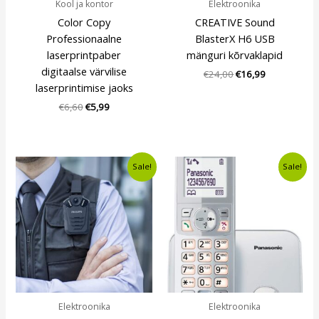
Kool ja kontor
Elektroonika
Color Copy
CREATIVE Sound
Professionaalne
BlasterX H6 USB
laserprintpaber
mänguri kõrvaklapid
digitaalse värvilise
€
24,00
€
16,99
laserprintimise jaoks
€
6,60
€
5,99
Algne
Current
Algne
Current
Sale!
Sale!
hind
price
hind
price
oli:
is:
oli:
is:
€144,00.
€99,99.
€26,00.
€20,99.
Elektroonika
Elektroonika