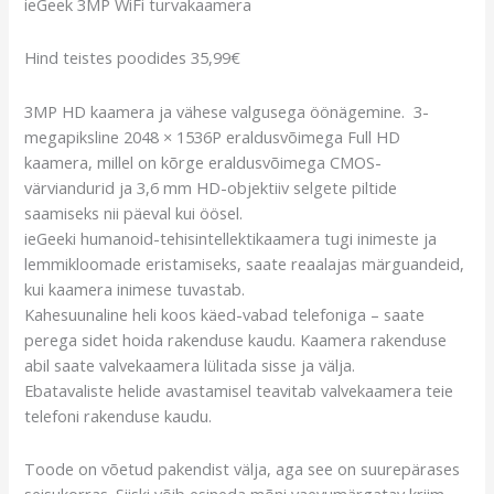
ieGeek 3MP WiFi turvakaamera
Hind teistes poodides 35,99€
3MP HD kaamera ja vähese valgusega öönägemine. 3-
megapiksline 2048 × 1536P eraldusvõimega Full HD
kaamera, millel on kõrge eraldusvõimega CMOS-
värviandurid ja 3,6 mm HD-objektiiv selgete piltide
saamiseks nii päeval kui öösel.
ieGeeki humanoid-tehisintellektikaamera tugi inimeste ja
lemmikloomade eristamiseks, saate reaalajas märguandeid,
kui kaamera inimese tuvastab.
Kahesuunaline heli koos käed-vabad telefoniga – saate
perega sidet hoida rakenduse kaudu. Kaamera rakenduse
abil saate valvekaamera lülitada sisse ja välja.
Ebatavaliste helide avastamisel teavitab valvekaamera teie
telefoni rakenduse kaudu.
Toode on võetud pakendist välja, aga see on suurepärases