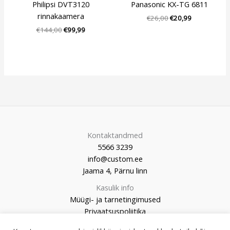
Philipsi DVT3120
Panasonic KX-TG 6811
rinnakaamera
€
26,00
€
20,99
€
144,00
€
99,99
Kontaktandmed
5566 3239
info@custom.ee
Jaama 4, Pärnu linn
Kasulik info
Müügi- ja tarnetingimused
Privaatsuspoliitika