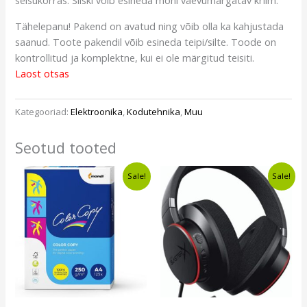
seisukorras. Siiski võib esineda mõni vaevumärgatav kriim.
Tähelepanu! Pakend on avatud ning võib olla ka kahjustada
saanud. Toote pakendil võib esineda teipi/silte. Toode on
kontrollitud ja komplektne, kui ei ole märgitud teisiti.
Laost otsas
Kategooriad:
Elektroonika
,
Kodutehnika
,
Muu
Seotud tooted
Algne
Current
Algne
Current
Sale!
Sale!
hind
price
hind
price
oli:
is:
oli:
is:
€6,60.
€5,99.
€24,00.
€16,99.