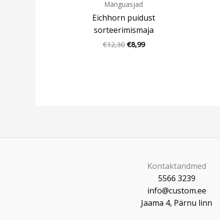
Mänguasjad
Eichhorn puidust
sorteerimismaja
€
12,30
€
8,99
Kontaktandmed
5566 3239
info@custom.ee
Jaama 4, Pärnu linn