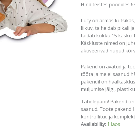
Hind teistes poodides 6
Lucy on armas kutsikas,
liikuv, ta heidab pikali 
täidab kokku 15 käsku. H
Käskluste nimed on juhe
aktiveerivad nupud kõrva
Pakend on avatud ja too
tööta ja me ei saanud h
pakendil on häälkäsklus
muljumise jälgi, plastik
Tähelepanu! Pakend on 
saanud. Toote pakendil 
kontrollitud ja komplektn
Availability:
1 laos