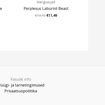
Mänguasjad
de
Perplexus Labürint Beast
€
13,10
€
11,49
Kasulik info
üügi- ja tarnetingimused
Privaatsuspoliitika