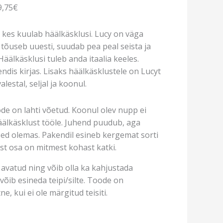
9,75€
 kes kuulab häälkäsklusi. Lucy on väga
ja tõuseb uuesti, suudab pea peal seista ja
äälkäsklusi tuleb anda itaalia keeles.
ndis kirjas. Lisaks häälkäsklustele on Lucyt
lestal, seljal ja koonul.
de on lahti võetud. Koonul olev nupp ei
äälkäsklust tööle. Juhend puudub, aga
ed olemas. Pakendil esineb kergemat sorti
ust osa on mitmest kohast katki.
avatud ning võib olla ka kahjustada
võib esineda teipi/silte. Toode on
e, kui ei ole märgitud teisiti.