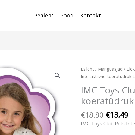
Pealeht
Pood
Kontakt
Algne
C
IMC
Esileht
/
Mänguasjad
/
Elek
hind
pr
Toys
Interaktiivne koeratüdruk 
oli:
is
Club
IMC Toys Clu
€18,80.
€
Pets
koeratüdruk
Interaktiivne
koeratüdruk
€
18,80
€
13,49
Lucy
kogus
IMC Toys Club Pets Inte