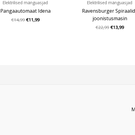
Elektrilised mänguasjad
Elektrilised mänguasjad
Pangaautomaat Idena
Ravensburger Spiraali
joonistusmasin
€
14,99
€
11,99
€
22,99
€
13,99
M