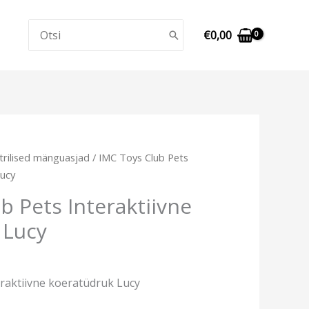
Search
€
0,00
for:
urrent
trilised mänguasjad
/ IMC Toys Club Pets
ice
Lucy
:
b Pets Interaktiivne
13,49.
 Lucy
raktiivne koeratüdruk Lucy