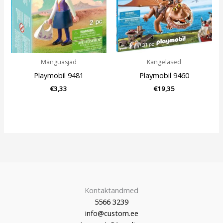
Mänguasjad
Kangelased
Playmobil 9481
Playmobil 9460
€
3,33
€
19,35
Kontaktandmed
5566 3239
info@custom.ee