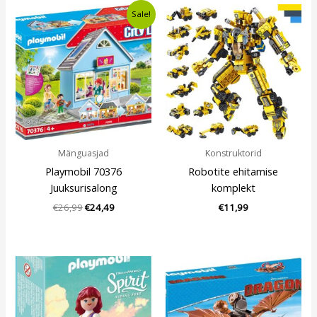
Algne
Current
Sale!
hind
price
oli:
is:
€26,99.
€24,49.
Mänguasjad
Konstruktorid
Playmobil 70376
Robotite ehitamise
Juuksurisalong
komplekt
€
26,99
€
24,49
€
11,99