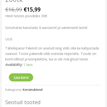
€
16,99
€
15,99
Hind teistes poodides 30€
Soovitatav kasutada 4-aastastel ja vanematel lastel.
UUS
Tähelepanu! Pakend on avatud ning võib olla ka kahjustada
saanud. Toote pakendil võib esineda teipi/silte. Toode on
kontrollitud ja komplektne, kui ei ole märgitud teisiti.
Availability:
1 laos
Lisa korvi
Kategooria:
Konstruktorid
Seotud tooted