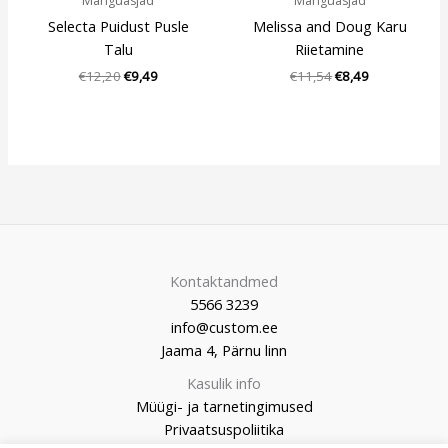
Mänguasjad
Mänguasjad
Selecta Puidust Pusle
Melissa and Doug Karu
Talu
Riietamine
€
12,20
€
9,49
€
11,54
€
8,49
Kontaktandmed
5566 3239
info@custom.ee
Jaama 4, Pärnu linn
Kasulik info
Müügi- ja tarnetingimused
Privaatsuspoliitika