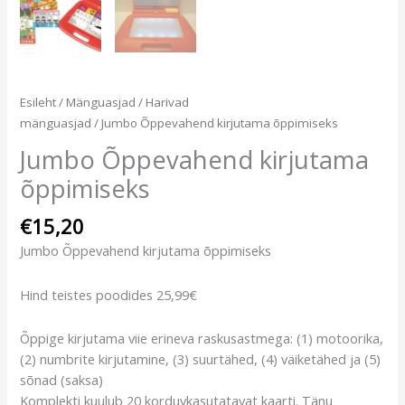
Esileht
/
Mänguasjad
/
Harivad
mänguasjad
/ Jumbo Õppevahend kirjutama õppimiseks
Jumbo Õppevahend kirjutama
õppimiseks
€
15,20
Jumbo Õppevahend kirjutama õppimiseks
Hind teistes poodides 25,99€
Õppige kirjutama viie erineva raskusastmega: (1) motoorika,
(2) numbrite kirjutamine, (3) suurtähed, (4) väiketähed ja (5)
sõnad (saksa)
Komplekti kuulub 20 korduvkasutatavat kaarti. Tänu