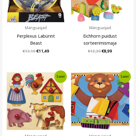
Mänguasjad
Mänguasjad
Perplexus Labürint
Eichhorn puidust
Beast
sorteerimismaja
€
13,10
€
11,49
€
12,30
€
8,99
Algne
Current
Algne
Current
Sale!
Sale!
hind
price
hind
price
oli:
is:
oli:
is:
€12,20.
€9,49.
€11,54.
€8,49.