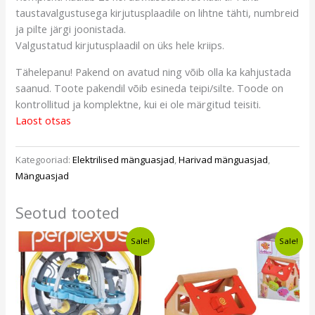
taustavalgustusega kirjutusplaadile on lihtne tähti, numbreid
ja pilte järgi joonistada.
Valgustatud kirjutusplaadil on üks hele kriips.
Tähelepanu! Pakend on avatud ning võib olla ka kahjustada
saanud. Toote pakendil võib esineda teipi/silte. Toode on
kontrollitud ja komplektne, kui ei ole märgitud teisiti.
Laost otsas
Kategooriad:
Elektrilised mänguasjad
,
Harivad mänguasjad
,
Mänguasjad
Seotud tooted
Algne
Current
Algne
Current
Sale!
Sale!
hind
price
hind
price
oli:
is:
oli:
is:
€13,10.
€11,49.
€12,30.
€8,99.