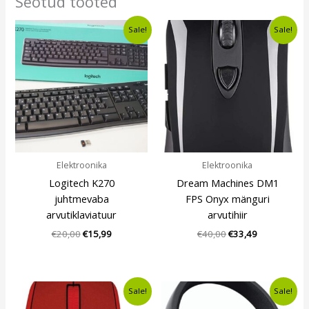
Seotud tooted
Algne
Current
Algne
Current
Sale!
Sale!
hind
price
hind
price
oli:
is:
oli:
is:
€20,00.
€15,99.
€40,00.
€33,49.
Elektroonika
Elektroonika
Logitech K270
Dream Machines DM1
juhtmevaba
FPS Onyx mänguri
arvutiklaviatuur
arvutihiir
€
20,00
€
15,99
€
40,00
€
33,49
Algne
Current
Algne
Current
Sale!
Sale!
hind
price
hind
price