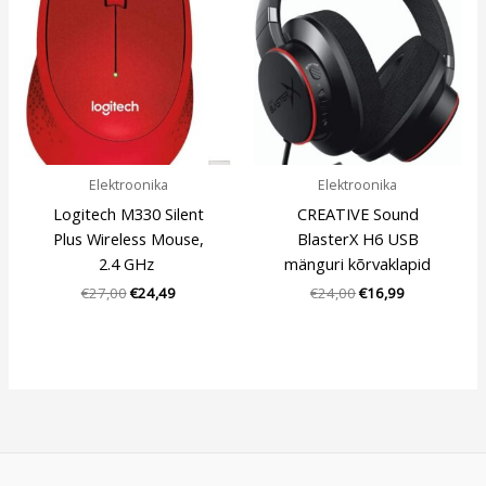
oli:
is:
oli:
is:
€27,00.
€24,49.
€24,00.
€16,99.
Elektroonika
Elektroonika
Logitech M330 Silent
CREATIVE Sound
Plus Wireless Mouse,
BlasterX H6 USB
2.4 GHz
mänguri kõrvaklapid
€
27,00
€
24,49
€
24,00
€
16,99