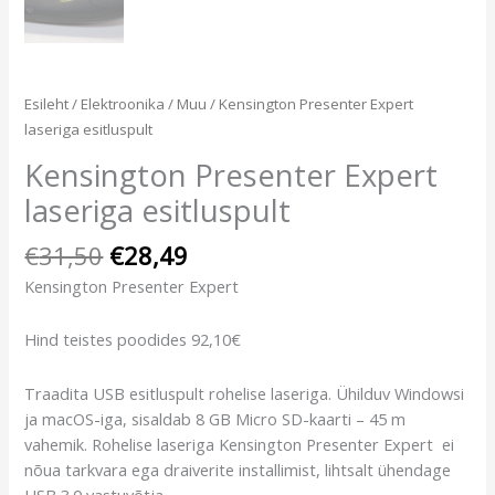
Esileht
/
Elektroonika
/
Muu
/ Kensington Presenter Expert
laseriga esitluspult
Kensington Presenter Expert
laseriga esitluspult
€
31,50
€
28,49
Kensington Presenter Expert
Hind teistes poodides 92,10€
Traadita USB esitluspult rohelise laseriga. Ühilduv Windowsi
ja macOS-iga, sisaldab 8 GB Micro SD-kaarti – 45 m
vahemik. Rohelise laseriga Kensington Presenter Expert ei
nõua tarkvara ega draiverite installimist, lihtsalt ühendage
USB 3.0 vastuvõtja.