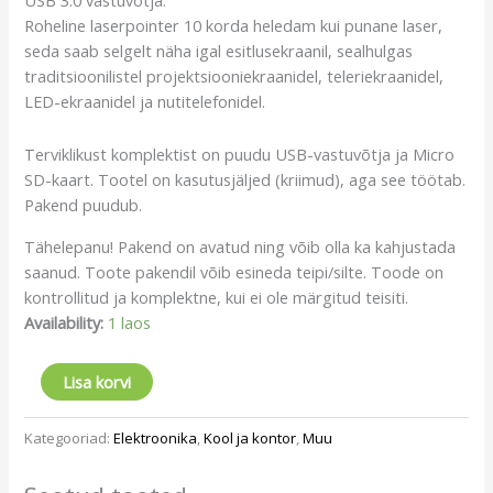
Roheline laserpointer 10 korda heledam kui punane laser,
seda saab selgelt näha igal esitlusekraanil, sealhulgas
traditsioonilistel projektsiooniekraanidel, teleriekraanidel,
LED-ekraanidel ja nutitelefonidel.
Terviklikust komplektist on puudu USB-vastuvõtja ja Micro
SD-kaart. Tootel on kasutusjäljed (kriimud), aga see töötab.
Pakend puudub.
Tähelepanu! Pakend on avatud ning võib olla ka kahjustada
saanud. Toote pakendil võib esineda teipi/silte. Toode on
kontrollitud ja komplektne, kui ei ole märgitud teisiti.
Availability:
1 laos
Lisa korvi
Kategooriad:
Elektroonika
,
Kool ja kontor
,
Muu