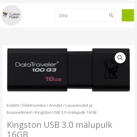
Skip
to
Search
content
for:
Kingston
USB
3.0
mälupulk
16GB
kogus
Esileht
/
Elektroonika
/
Arvutid
/
Lauaarvutid ja
lisaseadmed
/ Kingston USB 3.0 mälupulk 16GB
Kingston USB 3.0 mälupulk
16GB