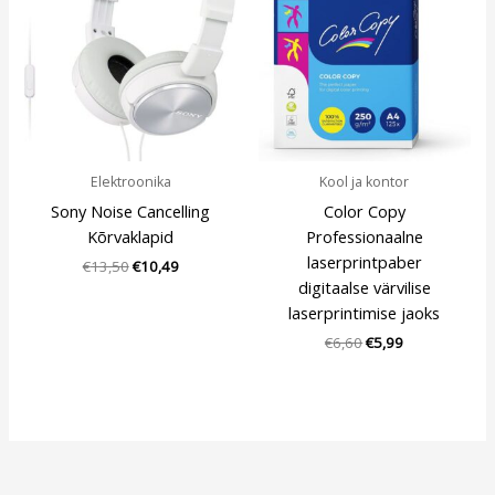
€13,50.
€10,49.
€6,60.
€5,99.
Elektroonika
Kool ja kontor
Sony Noise Cancelling
Color Copy
Kõrvaklapid
Professionaalne
laserprintpaber
€
13,50
€
10,49
digitaalse värvilise
laserprintimise jaoks
€
6,60
€
5,99