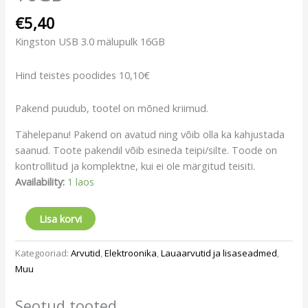
€
5,40
Kingston USB 3.0 mälupulk 16GB
Hind teistes poodides 10,10€
Pakend puudub, tootel on mõned kriimud.
Tähelepanu! Pakend on avatud ning võib olla ka kahjustada
saanud. Toote pakendil võib esineda teipi/silte. Toode on
kontrollitud ja komplektne, kui ei ole märgitud teisiti.
Availability:
1 laos
Lisa korvi
Kategooriad:
Arvutid
,
Elektroonika
,
Lauaarvutid ja lisaseadmed
,
Muu
Seotud tooted