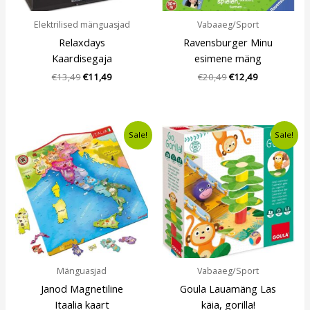
Elektrilised mänguasjad
Vabaaeg/Sport
Relaxdays
Ravensburger Minu
Kaardisegaja
esimene mäng
€
13,49
€
11,49
€
20,49
€
12,49
Algne
Current
Algne
Current
Sale!
Sale!
hind
price
hind
price
oli:
is:
oli:
is:
€14,80.
€9,99.
€12,49.
€10,99.
Mänguasjad
Vabaaeg/Sport
Janod Magnetiline
Goula Lauamäng Las
Itaalia kaart
käia, gorilla!