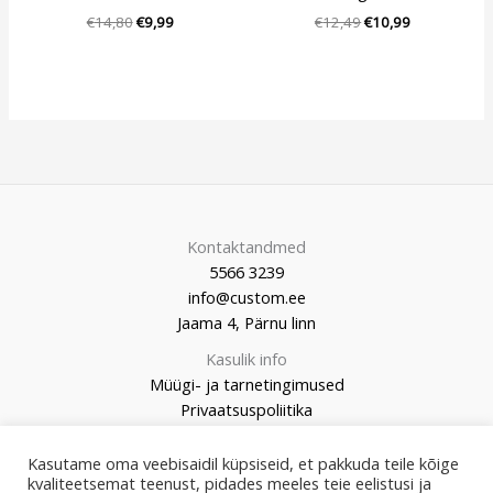
€
14,80
€
9,99
€
12,49
€
10,99
Kontaktandmed
5566 3239
info@custom.ee
Jaama 4, Pärnu linn
Kasulik info
Müügi- ja tarnetingimused
Privaatsuspoliitika
Kasutame oma veebisaidil küpsiseid, et pakkuda teile kõige
kvaliteetsemat teenust, pidades meeles teie eelistusi ja