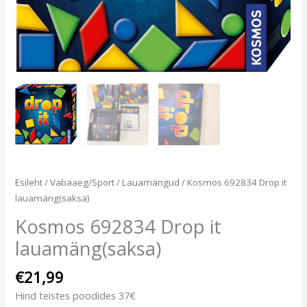
Esileht
/
Vabaaeg/Sport
/
Lauamängud
/ Kosmos 692834 Drop it
lauamäng(saksa)
Kosmos 692834 Drop it
lauamäng(saksa)
€
21,99
Hind teistes poodides 37€