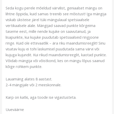
Seda kogu perele mõeldud värvilist, geniaalset mängu on
lihtne õppida, kuid samas treenib see mõistust! Iga mängija
viskab üksteise järel tüki mängulaual spetsiaalsele
vertikaalsele alale. Mängijad saavad punkte kõrgeima
taseme eest, mille nende kujuke on saavutanud, ja
lisapunkte, kui kujuke puudutab spetsiaalseid ringjoone
ringe. Kuid ole ettevaatlik – ära riku maandumisreeglit! Sinu
visatav kuju ei tohi laskumisel puudutada sama värvi või
kujuga kujundit. Kui rikud maandumisreeglit, kaotad punkte.
Võidab mängija või võistkond, kes on mängu lõpus saanud
kõige rohkem punkte.
Lauamäng alates 8 aastast.
2-4 mängijale või 2 meeskonnale.
Karp on katki, aga toode ise vigastusteta.
Uueväärne