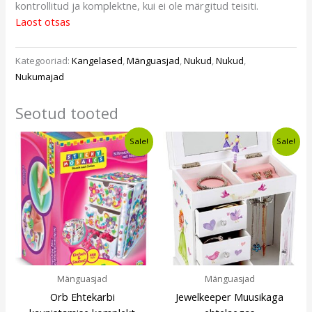
kontrollitud ja komplektne, kui ei ole märgitud teisiti.
Laost otsas
Kategooriad:
Kangelased
,
Mänguasjad
,
Nukud
,
Nukud
,
Nukumajad
Seotud tooted
Algne
Current
Algne
Current
Sale!
Sale!
hind
price
hind
price
oli:
is:
oli:
is:
€12,49.
€9,49.
€17,57.
€14,49.
Mänguasjad
Mänguasjad
Orb Ehtekarbi
Jewelkeeper Muusikaga