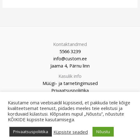
Kontaktandmed
5566 3239
info@custom.ee
Jaama 4, Pärnu linn
Kasulik info
Müügi- ja tarnetingimused
Privaatsuspoliitika
Kasutame oma veebisaidil küpsiseid, et pakkuda teile kõige
kvaliteetsemat teenust, pidades meeles teie eelistusi ja
korduvaid külastusi. Klõpsates nupul „Nõustu”, nõustute
KÕIKIDE küpsiste kasutamisega.
© 2026 Custom Market
Küpsiste seaded
Privaatsuspoliitika
Nõustu