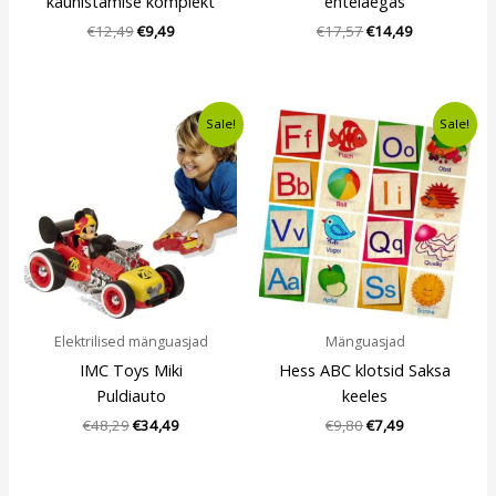
kaunistamise komplekt
ehtelaegas
€
12,49
€
9,49
€
17,57
€
14,49
Algne
Current
Algne
Current
Sale!
Sale!
hind
price
hind
price
oli:
is:
oli:
is:
€48,29.
€34,49.
€9,80.
€7,49.
Elektrilised mänguasjad
Mänguasjad
IMC Toys Miki
Hess ABC klotsid Saksa
Puldiauto
keeles
€
48,29
€
34,49
€
9,80
€
7,49