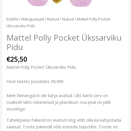
Esileht
/
Mänguasjad
/
Nukud
/
Nukud
/ Mattel Polly Pocket
Ükssarviku Pidu
Mattel Polly Pocket Ükssarviku
Pidu
€
25,50
Mattel Polly Pocket Ükssarviku Pidu
Hind teistes poodides 39,99€
Meie hinnangul ei ole karpi avatud. Üks karbi serv on
osaliselt lahti rebenenud ja plastikust osa peal on pikk
sisselõige.
Tähelepanu! Pakend on avatud ning võib olla ka kahjustada
saanud. Toote pakendil võib esineda teipi/silte. Toode on