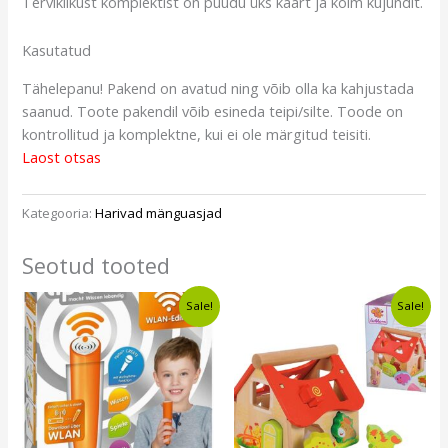
Terviklikust komplektist on puudu üks kaart ja kolm kujundit.
Kasutatud
Tähelepanu! Pakend on avatud ning võib olla ka kahjustada
saanud. Toote pakendil võib esineda teipi/silte. Toode on
kontrollitud ja komplektne, kui ei ole märgitud teisiti.
Laost otsas
Kategooria:
Harivad mänguasjad
Seotud tooted
Algne
Current
Algne
Current
Sale!
Sale!
hind
price
hind
price
oli:
is:
oli:
is:
€36,90.
€32,49.
€12,30.
€8,99.