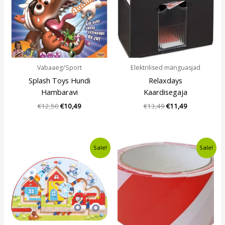
Vabaaeg/Sport
Elektrilised mänguasjad
Splash Toys Hundi
Relaxdays
Hambaravi
Kaardisegaja
€
12,50
€
10,49
€
13,49
€
11,49
Algne
Current
Algne
Current
Sale!
Sale!
hind
price
hind
price
oli:
is:
oli:
is:
€20,00.
€13,99.
€5,00.
€3,49.