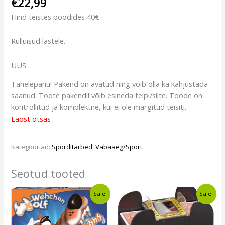
€
22,99
Hind teistes poodides 40€
Rulluisud lastele.
UUS
Tähelepanu! Pakend on avatud ning võib olla ka kahjustada
saanud. Toote pakendil võib esineda teipi/silte. Toode on
kontrollitud ja komplektne, kui ei ole märgitud teisiti.
Laost otsas
Kategooriad:
Sporditarbed
,
Vabaaeg/Sport
Seotud tooted
Algne
Current
Algne
Current
Sale!
Sale!
hind
price
hind
price
oli:
is:
oli:
is:
€12,50.
€10,49.
€13,49.
€11,49.