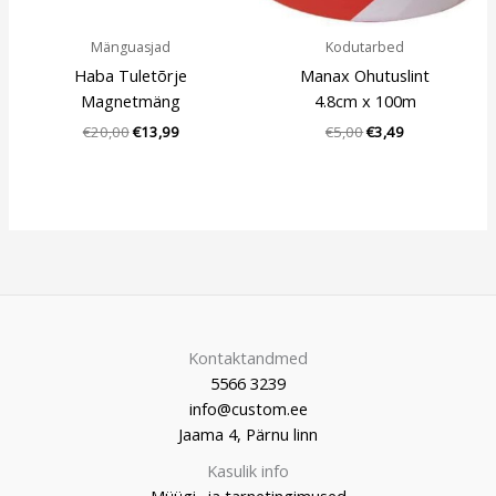
Mänguasjad
Kodutarbed
Haba Tuletõrje
Manax Ohutuslint
Magnetmäng
4.8cm x 100m
€
20,00
€
13,99
€
5,00
€
3,49
Kontaktandmed
5566 3239
info@custom.ee
Jaama 4, Pärnu linn
Kasulik info