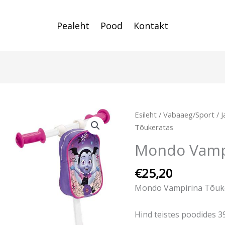
Pealeht
Pood
Kontakt
Mondo
Esileht
/
Vabaaeg/Sport
/
J
Vampirina
Tõukeratas
Tõukeratas
Mondo Vampi
kogus
€
25,20
Mondo Vampirina Tõuk
Hind teistes poodides 3