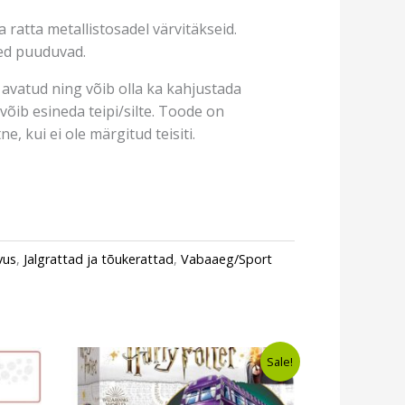
a ratta metallistosadel värvitäkseid.
jed puuduvad.
avatud ning võib olla ka kahjustada
võib esineda teipi/silte. Toode on
e, kui ei ole märgitud teisiti.
vus
,
Jalgrattad ja tõukerattad
,
Vabaaeg/Sport
Algne
Current
Sale!
hind
price
oli:
is:
€28,00.
€24,99.