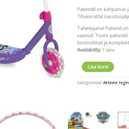
Pakendil on kahjustusi j
Tõukerattal kasutusjäl
Tähelepanu! Pakend on 
saanud. Toote pakendil 
kontrollitud ja komplektn
Availability:
1 laos
Lisa korvi
Kategooriad:
Aktiivne tege