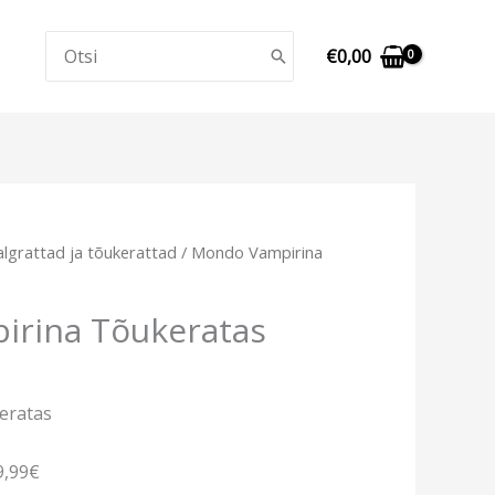
Search
€
0,00
for:
algrattad ja tõukerattad
/ Mondo Vampirina
rina Tõukeratas
eratas
9,99€