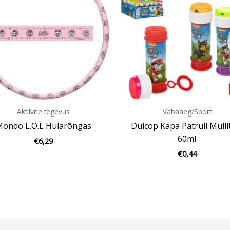
Aktiivne tegevus
Vabaaeg/Sport
ondo L.O.L Hularõngas
Dulcop Käpa Patrull Mulli
60ml
€
6,29
€
0,44