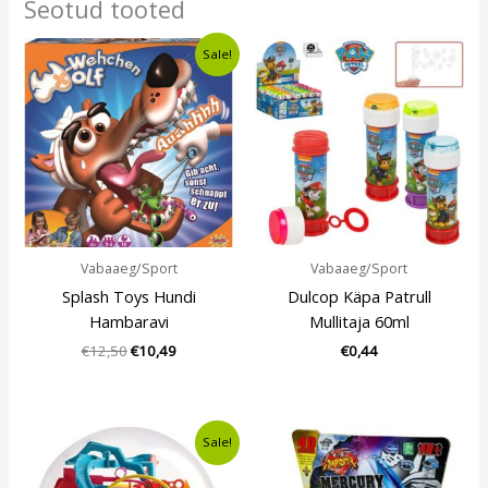
Seotud tooted
Algne
Current
Sale!
hind
price
oli:
is:
€12,50.
€10,49.
Vabaaeg/Sport
Vabaaeg/Sport
Splash Toys Hundi
Dulcop Käpa Patrull
Hambaravi
Mullitaja 60ml
€
12,50
€
10,49
€
0,44
Algne
Current
Sale!
hind
price
oli:
is: