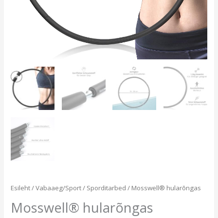
Esileht
/
Vabaaeg/Sport
/
Sporditarbed
/ Mosswell® hularõngas
Mosswell® hularõngas