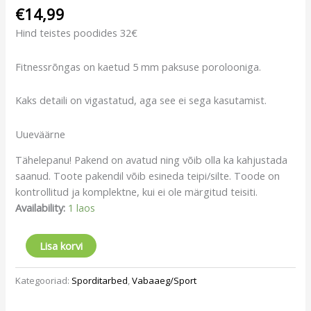
€
14,99
Hind teistes poodides 32€
Fitnessrõngas on kaetud 5 mm paksuse porolooniga.
Kaks detaili on vigastatud, aga see ei sega kasutamist.
Uueväärne
Tähelepanu! Pakend on avatud ning võib olla ka kahjustada
saanud. Toote pakendil võib esineda teipi/silte. Toode on
kontrollitud ja komplektne, kui ei ole märgitud teisiti.
Availability:
1 laos
Lisa korvi
Kategooriad:
Sporditarbed
,
Vabaaeg/Sport