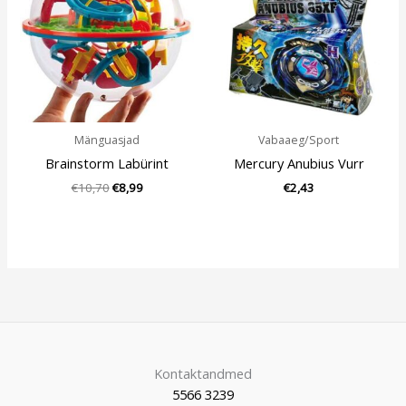
€10,70.
€8,99.
Mänguasjad
Vabaaeg/Sport
Brainstorm Labürint
Mercury Anubius Vurr
€
10,70
€
8,99
€
2,43
Kontaktandmed
5566 3239