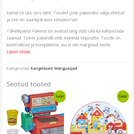
Karbil on üks serv lahti. Toodet pole pakendist välja võetud
ja see on suurepärases seisukorras!
Tähelepanu! Pakend on avatud ning võib olla ka kahjustada
saanud. Toote pakendil võib esineda teipi/silte. Toode on
kontrollitud ja komplektne, kui ei ole märgitud teisiti.
Laost otsas
Kategooriad:
Kangelased
,
Mänguasjad
Seotud tooted
Algne
Current
Algne
Current
Sale!
Sale!
hind
price
hind
price
oli:
is:
oli:
is:
€13,49.
€11,49.
€20,00.
€13,99.