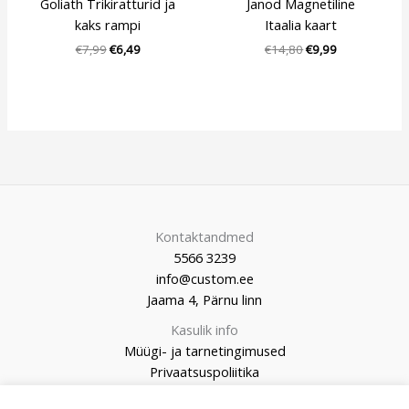
Goliath Trikiratturid ja
Janod Magnetiline
kaks rampi
Itaalia kaart
€
7,99
€
6,49
€
14,80
€
9,99
Kontaktandmed
5566 3239
info@custom.ee
Jaama 4, Pärnu linn
Kasulik info
Müügi- ja tarnetingimused
Privaatsuspoliitika