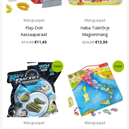
Mänguasjad
Mänguasjad
Play-Doh
Haba Tuletõrje
Kassaaparaat
Magnetmäng
€
13,49
€
11,49
€
20,00
€
13,99
Algne
Current
Algne
Current
Sale!
Sale!
hind
price
hind
price
oli:
is:
oli:
is:
€7,99.
€6,49.
€14,80.
€9,99.
Mänguasjad
Mänguasjad