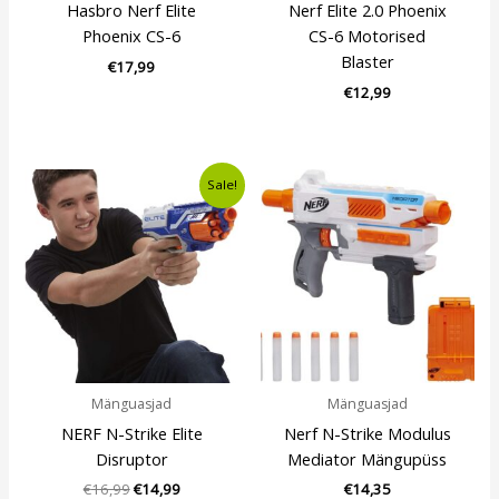
Hasbro Nerf Elite
Nerf Elite 2.0 Phoenix
Phoenix CS-6
CS-6 Motorised
Blaster
€
17,99
€
12,99
Algne
Current
Sale!
hind
price
oli:
is:
€16,99.
€14,99.
Mänguasjad
Mänguasjad
NERF N-Strike Elite
Nerf N-Strike Modulus
Disruptor
Mediator Mängupüss
€
16,99
€
14,99
€
14,35