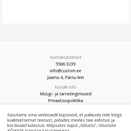
Kontaktandmed
5566 3239
info@custom.ee
Jaama 4, Pärnu linn
Kasulik info
Müügi- ja tarnetingimused
Privaatsuspoliitika
Kasutame oma veebisaidil küpsiseid, et pakkuda teile kõige
kvaliteetsemat teenust, pidades meeles teie eelistusi ja
korduvaid külastusi. Klõpsates nupul „Nõustu”, nõustute
© 2026 Custom Market
KÕIKIDE küpsiste kasutamisega.