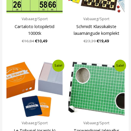
Vabaaeg/Sport
Vabaaeg/Sport
Cartaloto lotopiletid
Schmidt Klassikaliste
1000tk
lauamängude komplekt
€
16,84
€
10,49
€
23,39
€
19,49
Algne
Current
Algne
Current
Sale!
Sale!
hind
price
hind
price
oli:
is:
oli:
is:
€14,49.
€10,49.
€12,50.
€9,49.
Vabaaeg/Sport
Vabaaeg/Sport
Le Tribunal (prants.k)
Torwandspiel Jalgpallur