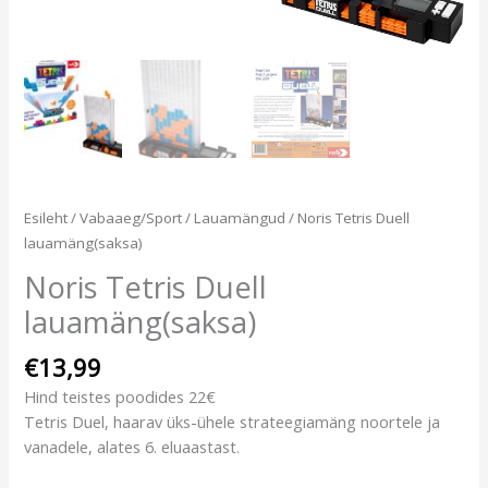
Esileht
/
Vabaaeg/Sport
/
Lauamängud
/ Noris Tetris Duell
lauamäng(saksa)
Noris Tetris Duell
lauamäng(saksa)
€
13,99
Hind teistes poodides 22€
Tetris Duel, haarav üks-ühele strateegiamäng noortele ja
vanadele, alates 6. eluaastast.