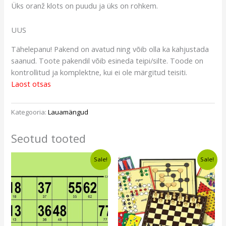
Üks oranž klots on puudu ja üks on rohkem.
UUS
Tähelepanu! Pakend on avatud ning võib olla ka kahjustada
saanud. Toote pakendil võib esineda teipi/silte. Toode on
kontrollitud ja komplektne, kui ei ole märgitud teisiti.
Laost otsas
Kategooria:
Lauamängud
Seotud tooted
Algne
Current
Algne
Current
Sale!
Sale!
hind
price
hind
price
oli:
is:
oli:
is:
€16,84.
€10,49.
€23,39.
€19,49.