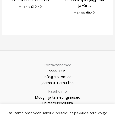
ja värav
€
14,49
€
10,49
€
12,50
€
9,49
Kontaktandmed
5566 3239
info@custom.ee
Jaama 4, Pärnu linn
Kasulik info
Müügi- ja tarnetingimused
Privaatsuspoliitika
Kasutame oma veebisaidil küpsiseid, et pakkuda teile kõige