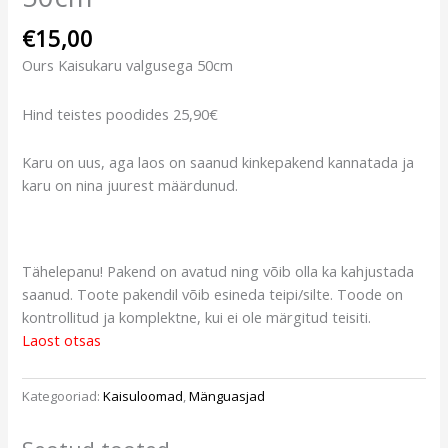
€
15,00
Ours Kaisukaru valgusega 50cm
Hind teistes poodides 25,90€
Karu on uus, aga laos on saanud kinkepakend kannatada ja
karu on nina juurest määrdunud.
Tähelepanu! Pakend on avatud ning võib olla ka kahjustada
saanud. Toote pakendil võib esineda teipi/silte. Toode on
kontrollitud ja komplektne, kui ei ole märgitud teisiti.
Laost otsas
Kategooriad:
Kaisuloomad
,
Mänguasjad