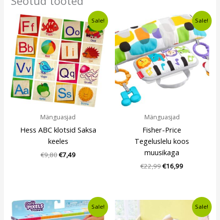
Seotud tooted
Algne
Current
Algne
Current
Sale!
Sale!
hind
price
hind
price
oli:
is:
oli:
is:
€9,80.
€7,49.
€22,99.
€16,99.
Mänguasjad
Mänguasjad
Hess ABC klotsid Saksa
Fisher-Price
keeles
Tegeluslelu koos
muusikaga
€
9,80
€
7,49
€
22,99
€
16,99
Algne
Current
Algne
Current
Sale!
Sale!
hind
price
hind
price