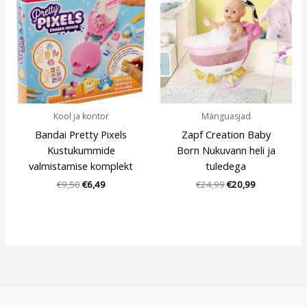
oli:
is:
oli:
is:
€9,50.
€6,49.
€24,99.
€20,99.
Kool ja kontor
Mänguasjad
Bandai Pretty Pixels
Zapf Creation Baby
Kustukummide
Born Nukuvann heli ja
valmistamise komplekt
tuledega
€
9,50
€
6,49
€
24,99
€
20,99