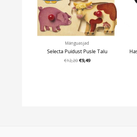
Mänguasjad
Selecta Puidust Pusle Talu
Has
€
12,20
€
9,49