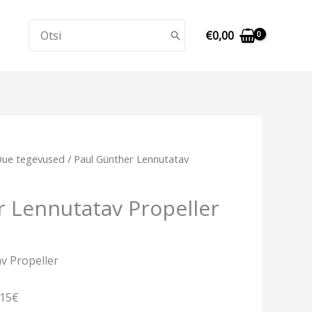
Search
€
0,00
for:
ue tegevused
/ Paul Günther Lennutatav
 Lennutatav Propeller
v Propeller
,15€