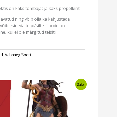
is on kaks tõmbajat ja kaks propellerit.
avatud ning võib olla ka kahjustada
võib esineda teipi/silte. Toode on
e, kui ei ole märgitud teisiti.
ed
,
Vabaaeg/Sport
Algne
Current
Sale!
hind
price
oli:
is:
€73,99.
€66,99.