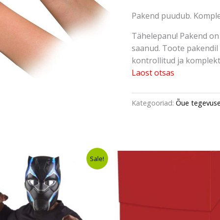
Pakend puudub. Komplekt
Tähelepanu! Pakend on 
saanud. Toote pakendil 
kontrollitud ja komplektn
Laost otsas
Kategooriad:
Õue tegevus
Algne
Current
Sale!
hind
price
oli:
is:
€79,00.
€75,49.