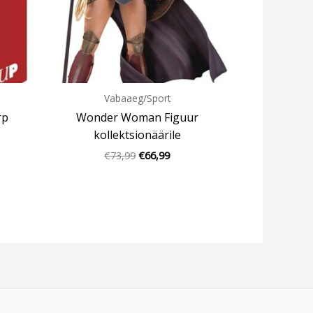
Vabaaeg/Sport
rp
Wonder Woman Figuur
kollektsionäärile
€
73,99
€
66,99