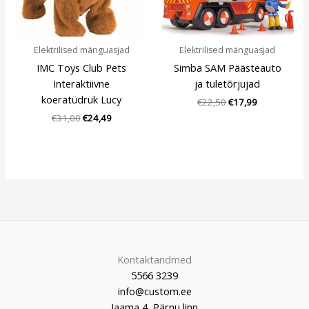
Elektrilised mänguasjad
Elektrilised mänguasjad
IMC Toys Club Pets
Simba SAM Päästeauto
Interaktiivne
ja tuletõrjujad
koeratüdruk Lucy
€
22,50
€
17,99
€
31,00
€
24,49
Kontaktandmed
5566 3239
info@custom.ee
Jaama 4, Pärnu linn