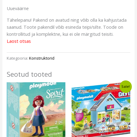
Uueväärne
Tähelepanu! Pakend on avatud ning võib olla ka kahjustada
saanud. Toote pakendil võib esineda teipi/silte. Toode on
kontrollitud ja komplektne, kui ei ole märgitud teisiti.
Laost otsas
Kategooria:
Konstruktorid
Seotud tooted
Algne
Current
Sale!
hind
price
oli:
is:
€26,99.
€24,49.