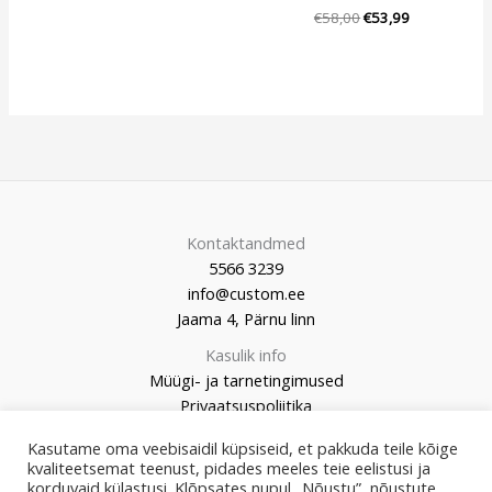
€
58,00
€
53,99
Kontaktandmed
5566 3239
info@custom.ee
Jaama 4, Pärnu linn
Kasulik info
Müügi- ja tarnetingimused
Privaatsuspoliitika
Kasutame oma veebisaidil küpsiseid, et pakkuda teile kõige
kvaliteetsemat teenust, pidades meeles teie eelistusi ja
korduvaid külastusi. Klõpsates nupul „Nõustu”, nõustute