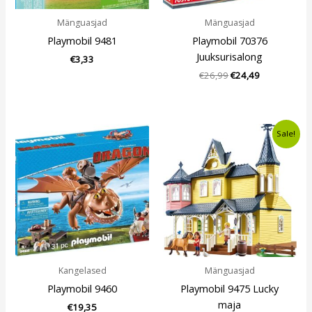
Mänguasjad
Mänguasjad
Playmobil 9481
Playmobil 70376
Juuksurisalong
€
3,33
€
26,99
€
24,49
Algne
Current
Sale!
hind
price
oli:
is:
€58,00.
€53,99.
Kangelased
Mänguasjad
Playmobil 9460
Playmobil 9475 Lucky
maja
€
19,35