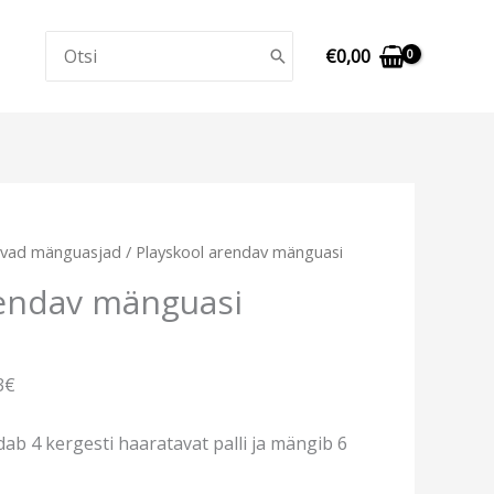
Search
€
0,00
for:
ivad mänguasjad
/ Playskool arendav mänguasi
rendav mänguasi
3€
ab 4 kergesti haaratavat palli ja mängib 6