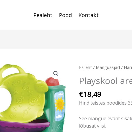
Pealeht
Pood
Kontakt
Esileht
/
Mänguasjad
/
Har
Playskool a
€
18,49
Hind teistes poodides 3
See mänguelevant sisald
lõbusat viisi.