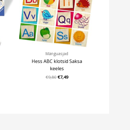
Mänguasjad
Hess ABC klotsid Saksa
keeles
€
9,80
€
7,49