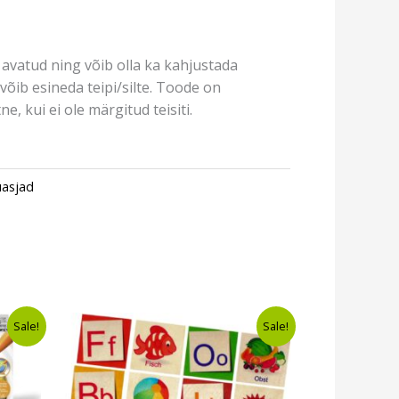
avatud ning võib olla ka kahjustada
võib esineda teipi/silte. Toode on
e, kui ei ole märgitud teisiti.
asjad
nt
Algne
Current
Sale!
Sale!
hind
price
oli:
is:
9.
€9,80.
€7,49.