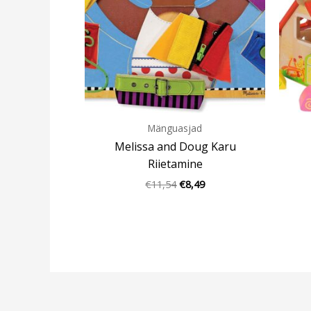
Mänguasjad
Melissa and Doug Karu
Riietamine
€
11,54
€
8,49