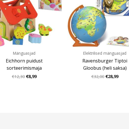
Mänguasjad
Elektrilised mänguasjad
Eichhorn puidust
Ravensburger Tiptoi
sorteerimismaja
Gloobus (heli saksa)
€
12,30
€
8,99
€
32,00
€
28,99