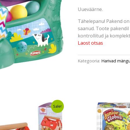
Uueväärne.
Tähelepanu! Pakend on 
saanud. Toote pakendil 
kontrollitud ja komplektn
Laost otsas
Kategooria:
Harivad mängu
Algne
Current
Algne
Curre
Sale!
hind
price
hind
price
oli:
is:
oli:
is:
€12,30.
€8,99.
€32,00.
€28,9