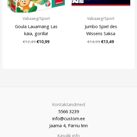
Vabaaeg/Sport
Vabaaeg/Sport
Goula Lauamäng Las
Jumbo Spiel des
käia, gorilla!
Wissens Saksa
€
12,49
€
10,99
€
14,99
€
13,49
Kontaktandmed
5566 3239
info@custom.ee
Jaama 4, Pärnu linn
Kasulik info