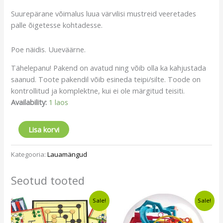
Suurepärane võimalus luua värvilisi mustreid veeretades
palle õigetesse kohtadesse.
Poe näidis. Uueväärne.
Tähelepanu! Pakend on avatud ning võib olla ka kahjustada
saanud. Toote pakendil võib esineda teipi/silte. Toode on
kontrollitud ja komplektne, kui ei ole märgitud teisiti.
Availability:
1 laos
Lisa korvi
Kategooria:
Lauamängud
Seotud tooted
Algne
Current
Algne
Current
Sale!
Sale!
hind
price
hind
price
oli:
is:
oli:
is:
€23,39.
€19,49.
€10,70.
€8,99.