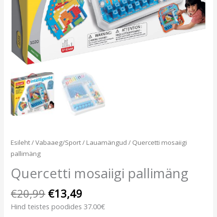
Esileht
/
Vabaaeg/Sport
/
Lauamängud
/ Quercetti mosaiigi
pallimäng
Quercetti mosaiigi pallimäng
€
20,99
€
13,49
Hind teistes poodides 37.00€