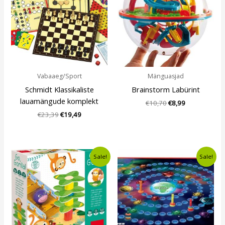
Vabaaeg/Sport
Mänguasjad
Schmidt Klassikaliste
Brainstorm Labürint
lauamängude komplekt
€
10,70
€
8,99
€
23,39
€
19,49
Algne
Current
Algne
Current
Sale!
Sale!
hind
price
hind
price
oli:
is:
oli:
is:
€12,49.
€10,99.
€14,99.
€13,49.