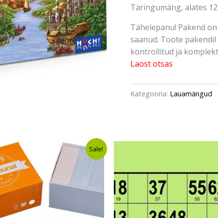
Täringumäng, alates 12 
Tähelepanu! Pakend on 
saanud. Toote pakendil 
kontrollitud ja komplektn
Laost otsas
Kategooria:
Lauamängud
Algne
Current
Algne
Curre
Sale!
hind
price
hind
price
oli:
is:
oli:
is:
€14,49.
€10,49.
€16,84.
€10,4