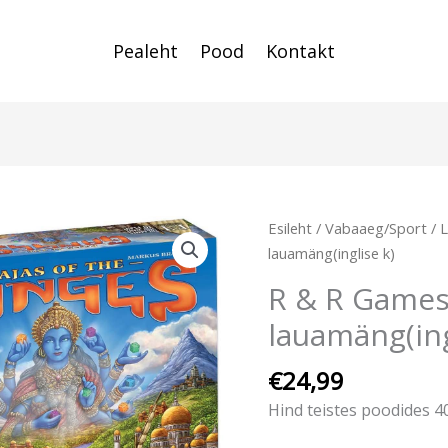
Pealeht
Pood
Kontakt
Esileht
/
Vabaaeg/Sport
/
lauamäng(inglise k)
R & R Games
lauamäng(ing
€
24,99
Hind teistes poodides 4