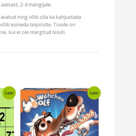
aastast, 2-4 mängijale.
avatud ning võib olla ka kahjustada
võib esineda teipi/silte. Toode on
e, kui ei ole märgitud teisiti.
nt
Algne
Current
Sale!
Sale!
hind
price
oli:
is:
9.
€12,50.
€10,49.