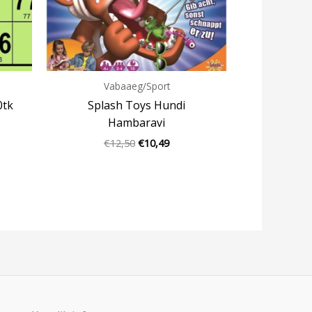
Vabaaeg/Sport
0tk
Splash Toys Hundi
Hambaravi
€
12,50
€
10,49