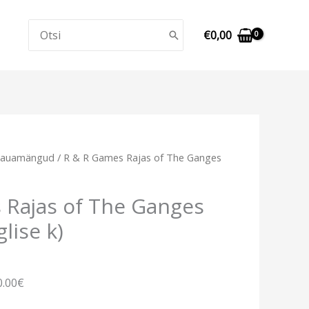
Search
€
0,00
for:
Lauamängud
/ R & R Games Rajas of The Ganges
 Rajas of The Ganges
lise k)
0.00€