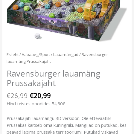
Esileht
/
Vabaaeg/Sport
/
Lauamängud
/ Ravensburger
lauamäng Prussakajaht
Ravensburger lauamäng
Prussakajaht
€
26,99
€
20,99
Hind teistes poodides 54,30€
Prussakajahi lauamängu 3D versioon. Ole ettevaatlik!
Prussakas kaitseb oma kuningriiki. Mängijad on putukad, kes
peavad läbima prussaka territooriumi. Putukad viskavad