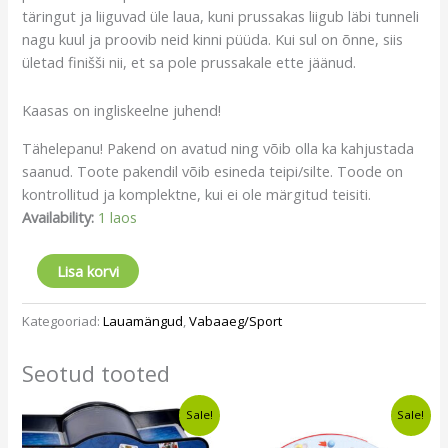
täringut ja liiguvad üle laua, kuni prussakas liigub läbi tunneli
nagu kuul ja proovib neid kinni püüda. Kui sul on õnne, siis
ületad finišši nii, et sa pole prussakale ette jäänud.
Kaasas on ingliskeelne juhend!
Tähelepanu! Pakend on avatud ning võib olla ka kahjustada
saanud. Toote pakendil võib esineda teipi/silte. Toode on
kontrollitud ja komplektne, kui ei ole märgitud teisiti.
Availability:
1 laos
Lisa korvi
Kategooriad:
Lauamängud
,
Vabaaeg/Sport
Seotud tooted
Algne
Current
Algne
Current
Sale!
Sale!
hind
price
hind
price
oli:
is:
oli:
is: