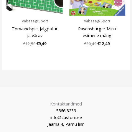
Vabaaeg/Sport
Vabaaeg/Sport
Torwandspiel Jalgpallur
Ravensburger Minu
ja värav
esimene mäng
€
12,50
€
9,49
€
20,49
€
12,49
Kontaktandmed
5566 3239
info@custom.ee
Jaama 4, Pärnu linn